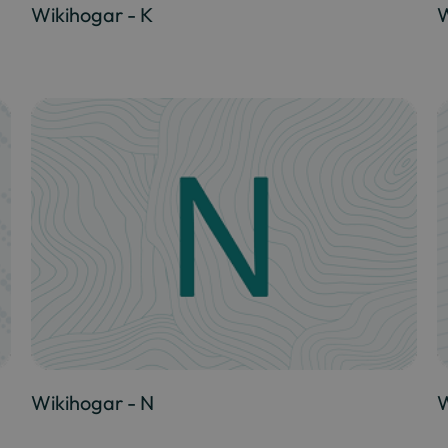
Wikihogar - K
W
Wikihogar - N
W