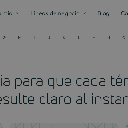
ulmia
Líneas de negocio
Blog
Co
G
H
I
J
K
L
M
N
O
ia para que cada té
esulte claro al insta