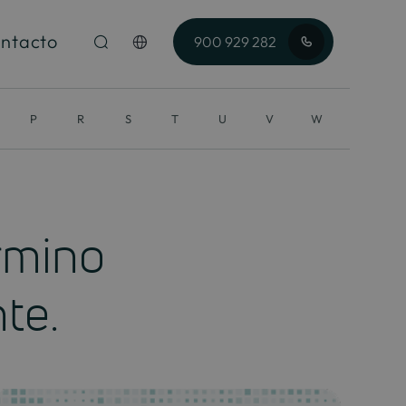
ntacto
900 929 282
P
R
S
T
U
V
W
rmino
nte.