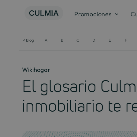
Skip
to
Promociones
C
content
< Blog
A
B
C
D
E
F
Wikihogar
El glosario Culm
inmobiliario te r