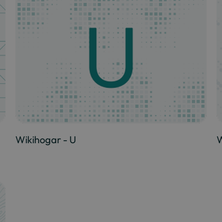
Wikihogar - U
W