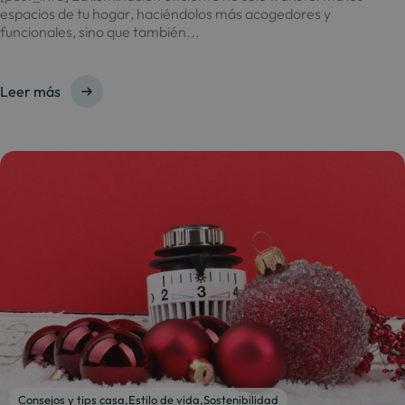
espacios de tu hogar, haciéndolos más acogedores y
funcionales, sino que también...
Leer más
Consejos y tips casa
,
Estilo de vida
,
Sostenibilidad