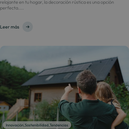
relajante en tu hogar, la decoración rústica es una opción
perfecta....
Leer más
Innovación
,
Sostenibilidad
,
Tendencias