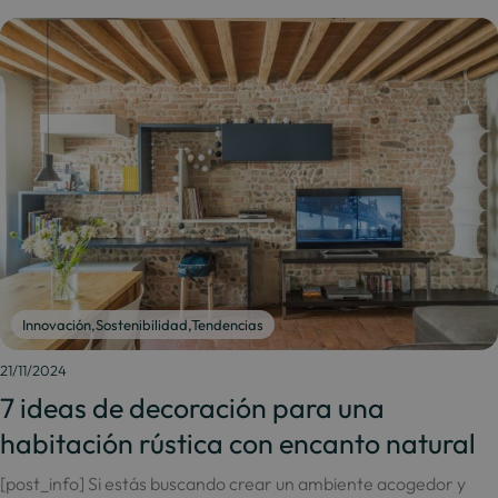
Innovación
,
Sostenibilidad
,
Tendencias
21/11/2024
7 ideas de decoración para una
habitación rústica con encanto natural
[post_info] Si estás buscando crear un ambiente acogedor y