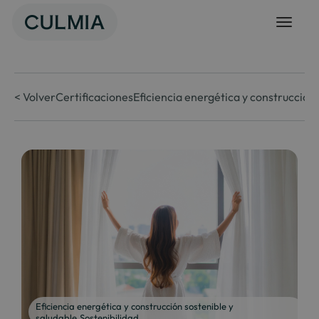
Skip
to
content
< Volver
Certificaciones
Eficiencia energética y construcción 
Eficiencia energética y construcción sostenible y
saludable
,
Sostenibilidad