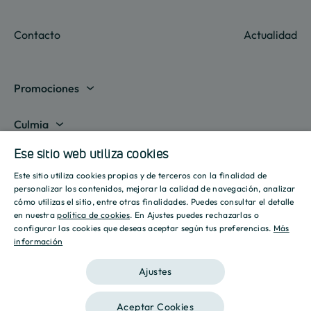
Contacto
Actualidad
Promociones
Madrid
Culmia
Barcelona
Sobre nosotros
Ese sitio web utiliza cookies
Líneas de negocio
Alicante
Este sitio utiliza cookies propias y de terceros con la finalidad de
Destino Culmia
SPANISH
Vivienda Compraventa
personalizar los contenidos, mejorar la calidad de navegación, analizar
Actualidad
Valencia
cómo utilizas el sitio, entre otras finalidades. Puedes consultar el detalle
Sala de prensa
ENGLISH
en nuestra
política de cookies
. En Ajustes puedes rechazarlas o
Vivienda Asequible
Culmia es noticia
configurar las cookies que deseas aceptar según tus preferencias.
Más
Sevilla
Recursos
Informes
información
CATALAN
Vivienda Alquiler
Tendencias
Islas Baleares
Guías
Iniciativas
Ajustes
Gestión de Suelo
Estilo de vida
Calculadora Hipotecaria
Mostrar todas
Culmia Challenges
Otras líneas de negocio
Aceptar Cookies
Sostenibilidad