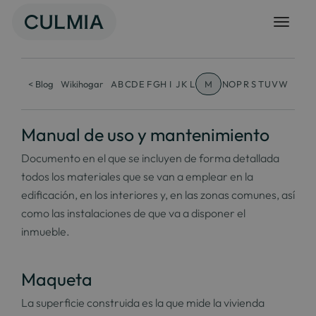
Skip
to
content
< Blog
Wikihogar
A
B
C
D
E
F
G
H
I
J
K
L
M
N
O
P
R
S
T
U
V
W
Manual de uso y mantenimiento
Documento en el que se incluyen de forma detallada
todos los materiales que se van a emplear en la
edificación, en los interiores y, en las zonas comunes, así
como las instalaciones de que va a disponer el
inmueble.
Maqueta
La superficie construida es la que mide la vivienda