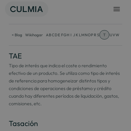
Skip
to
content
< Blog
Wikihogar
A
B
C
D
E
F
G
H
I
J
K
L
M
N
O
P
R
S
T
U
V
W
TAE
Tipo de interés que indica el coste o rendimiento
efectivo de un producto. Se utiliza como tipo de interés
de referencia para homogeneizar distintos tipos y
condiciones de operaciones de préstamo y crédito
cuando hay diferentes períodos de liquidación, gastos,
comisiones, etc.
Tasación