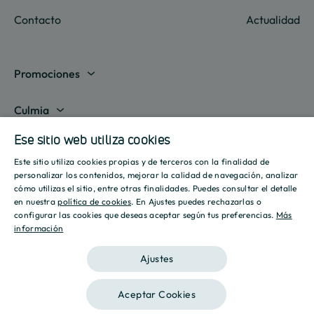
Contacto
Actualidad
Promociones
Madrid
Culmia
Barcelona
Sobre nosotros
Ese sitio web utiliza cookies
Líneas de negocio
Alicante
Este sitio utiliza cookies propias y de terceros con la finalidad de
Destino Culmia
SPANISH
Vivienda Compraventa
personalizar los contenidos, mejorar la calidad de navegación, analizar
Actualidad
Valencia
cómo utilizas el sitio, entre otras finalidades. Puedes consultar el detalle
Sala de prensa
ENGLISH
en nuestra
política de cookies
. En Ajustes puedes rechazarlas o
Vivienda Asequible
Culmia es noticia
configurar las cookies que deseas aceptar según tus preferencias.
Más
Sevilla
Recursos
Informes
información
CATALAN
Vivienda Alquiler
Tendencias
Islas Baleares
Guías
Iniciativas
Ajustes
Gestión de Suelo
Estilo de vida
Calculadora Hipotecaria
Mostrar todas
Culmia Challenges
Otras líneas de negocio
Aceptar Cookies
Sostenibilidad
Aviso legal
Política de privacidad
Política de Cookies
Calculadora Energética
Culmia Fest