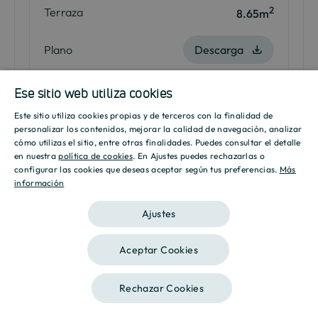
2
Terraza
8.65m
Plano
Descarga
Ese sitio web utiliza cookies
Me interesa
Este sitio utiliza cookies propias y de terceros con la finalidad de
SPANISH
personalizar los contenidos, mejorar la calidad de navegación, analizar
cómo utilizas el sitio, entre otras finalidades. Puedes consultar el detalle
ENGLISH
en nuestra
política de cookies
. En Ajustes puedes rechazarlas o
*
3 dormitorios
Desde 290.442 €
configurar las cookies que deseas aceptar según tus preferencias.
Más
información
CATALAN
Descripción
Vivienda Protegida - Pl Baja - A
Ajustes
Baños
2
Aceptar Cookies
2
Superficie
111.85m
Rechazar Cookies
Contáctanos
Llámanos
2
Terraza
12.40m