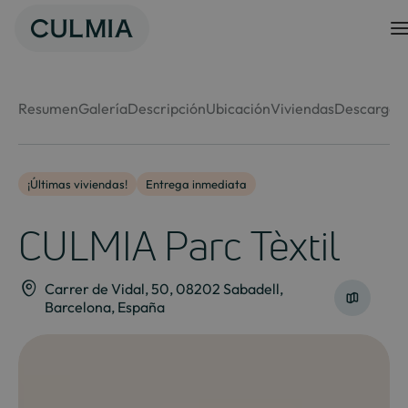
Skip
to
content
Resumen
Galería
Descripción
Ubicación
Viviendas
Descargas
¡Últimas viviendas!
Entrega inmediata
CULMIA Parc Tèxtil
Carrer de Vidal, 50, 08202 Sabadell,
Barcelona, España