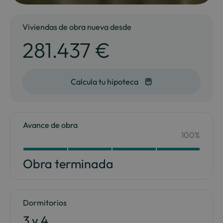
Viviendas de obra nueva desde
281.437 €
Calcula tu hipoteca
Avance de obra
100%
Your Content Goes Here
100
Obra terminada
Dormitorios
3 y 4