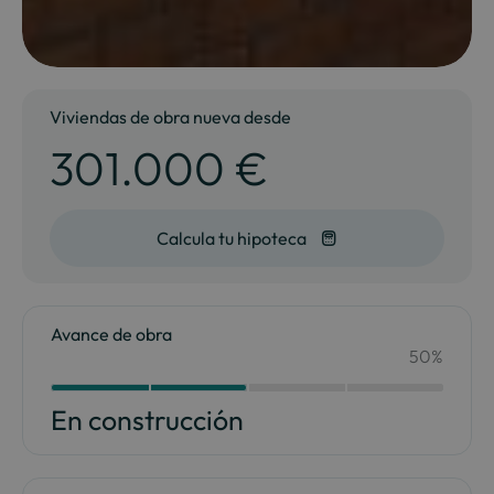
Viviendas de obra nueva desde
301.000 €
Calcula tu hipoteca
Avance de obra
50%
Your Content Goes Here
50
En construcción