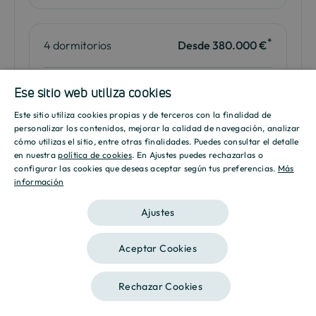
*
4 dormitorios
Desde 380.000 €
Descripción
Portal 1 - Pl 1ª - C
Ese sitio web utiliza cookies
Este sitio utiliza cookies propias y de terceros con la finalidad de
Baños
2
SPANISH
personalizar los contenidos, mejorar la calidad de navegación, analizar
cómo utilizas el sitio, entre otras finalidades. Puedes consultar el detalle
2
Superficie
154.74m
ENGLISH
en nuestra
política de cookies
. En Ajustes puedes rechazarlas o
configurar las cookies que deseas aceptar según tus preferencias.
Más
2
Terraza
15.51m
información
CATALAN
Ajustes
Plano
Descarga
Aceptar Cookies
Me interesa
Rechazar Cookies
Contáctanos
Llámanos