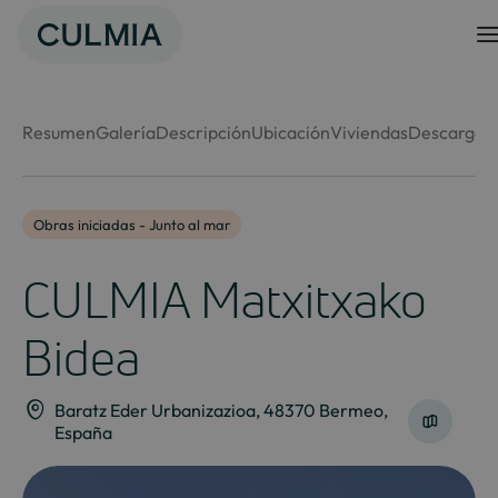
Skip
to
content
Resumen
Galería
Descripción
Ubicación
Viviendas
Descargas
Obras iniciadas - Junto al mar
CULMIA Matxitxako
Bidea
Baratz Eder Urbanizazioa, 48370 Bermeo,
España