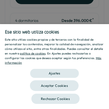
*
4 dormitorios
Desde 396.000 €
Ese sitio web utiliza cookies
Descripción
Portal 5 - Pl 6ª - B
Este sitio utiliza cookies propias y de terceros con la finalidad de
SPANISH
personalizar los contenidos, mejorar la calidad de navegación, analizar
Baños
2
cómo utilizas el sitio, entre otras finalidades. Puedes consultar el detalle
ENGLISH
en nuestra
política de cookies
. En Ajustes puedes rechazarlas o
2
Superficie
131.50m
configurar las cookies que deseas aceptar según tus preferencias.
Más
información
CATALAN
2
Terraza
19.25m
Ajustes
Plano
Descarga
Aceptar Cookies
Me interesa
Rechazar Cookies
Contáctanos
Llámanos