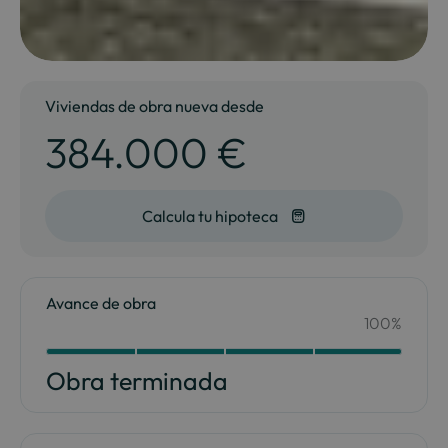
Viviendas de obra nueva desde
384.000 €
Calcula tu hipoteca
Avance de obra
100%
Your Content Goes Here
100
Obra terminada