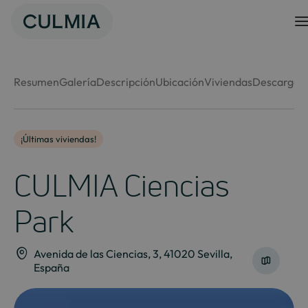
Skip
to
content
Resumen
Galería
Descripción
Ubicación
Viviendas
Descargas
¡Últimas viviendas!
CULMIA Ciencias
Park
Avenida de las Ciencias, 3, 41020 Sevilla,
España