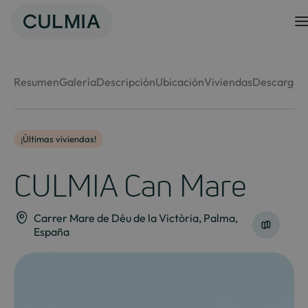
Skip
to
content
Resumen
Galería
Descripción
Ubicación
Viviendas
Descargas
¡Últimas viviendas!
CULMIA Can Mare
Carrer Mare de Déu de la Victòria, Palma,
España