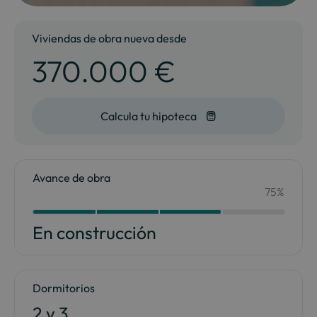
Viviendas de obra nueva desde
370.000 €
Calcula tu hipoteca
Avance de obra
75%
Your Content Goes Here
75
En construcción
Dormitorios
2 y 3