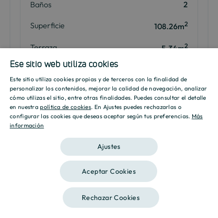
Baños
2
2
Superficie
108.26m
2
Terraza
5.34m
Ese sitio web utiliza cookies
Plano
Descarga
Este sitio utiliza cookies propias y de terceros con la finalidad de
SPANISH
personalizar los contenidos, mejorar la calidad de navegación, analizar
cómo utilizas el sitio, entre otras finalidades. Puedes consultar el detalle
Me interesa
ENGLISH
en nuestra
política de cookies
. En Ajustes puedes rechazarlas o
configurar las cookies que deseas aceptar según tus preferencias.
Más
información
CATALAN
Ajustes
*Plaza y trastero incluidos en el precio. Precios sujetos a
disponibilidad. Impuestos no incluidos. Consulta más viviendas
disponibles en nuestro punto de venta.
Aceptar Cookies
Rechazar Cookies
Contáctanos
Llámanos