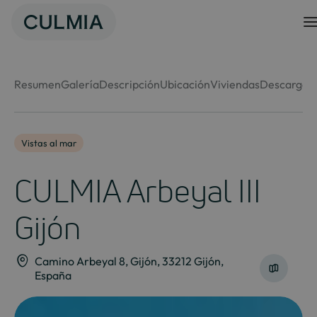
Skip
to
content
Resumen
Galería
Descripción
Ubicación
Viviendas
Descargas
Vistas al mar
CULMIA Arbeyal III
Gijón
Camino Arbeyal 8, Gijón, 33212 Gijón,
España