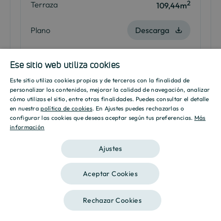
2
Terraza
109,44m
Plano
Descarga
Me interesa
Ese sitio web utiliza cookies
Este sitio utiliza cookies propias y de terceros con la finalidad de
SPANISH
personalizar los contenidos, mejorar la calidad de navegación, analizar
cómo utilizas el sitio, entre otras finalidades. Puedes consultar el detalle
ENGLISH
en nuestra
política de cookies
. En Ajustes puedes rechazarlas o
*Plaza y trastero incluidos en el precio. Precios sujetos a
configurar las cookies que deseas aceptar según tus preferencias.
Más
disponibilidad. Impuestos no incluidos. Consulta más viviendas
información
CATALAN
disponibles en nuestro punto de venta.
Ajustes
Aceptar Cookies
Descargas
Rechazar Cookies
Contáctanos
Llámanos