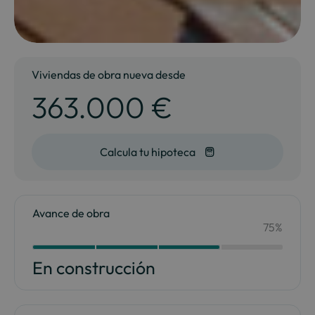
Viviendas de obra nueva desde
363.000 €
Calcula tu hipoteca
Avance de obra
75%
Your Content Goes Here
75
En construcción