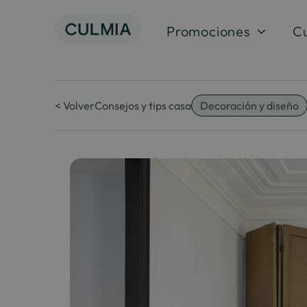
Skip
to
Promociones
C
content
< Volver
Consejos y tips casa
Decoración y diseño