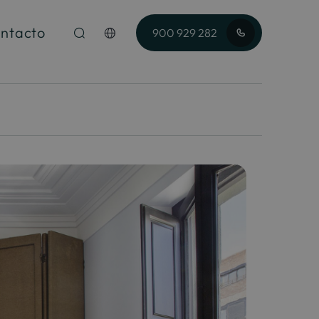
ntacto
900 929 282