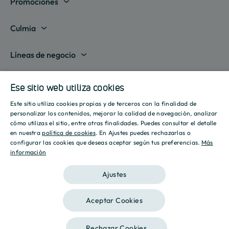
Promociones
Madrid
Culmia
Barcelona
Sobre nosotros
Líneas de negocio
Alicante
Destino Culmia
Vivienda Compraventa
Actualidad
Valencia
Ese sitio web utiliza cookies
Sala de prensa
Vivienda Asequible
Culmia es noticia
Este sitio utiliza cookies propias y de terceros con la finalidad de
Sevilla
Recursos
Informes
SPANISH
personalizar los contenidos, mejorar la calidad de navegación, analizar
Vivienda Alquiler
Tendencias
cómo utilizas el sitio, entre otras finalidades. Puedes consultar el detalle
Islas Baleares
Guías
ENGLISH
Iniciativas
en nuestra
política de cookies
. En Ajustes puedes rechazarlas o
Gestión de Suelo
configurar las cookies que deseas aceptar según tus preferencias.
Más
Estilo de vida
Calculadora Hipotecaria
Mostrar todas
información
CATALAN
Culmia Challenges
Otras líneas de negocio
Sostenibilidad
Aviso legal
Política de privacidad
Política de Cookies
Calculadora Energética
Ajustes
Culmia Fest
Innovación
2026 Culmia • Todos los derechos reservados
Trabaja con nosotros
Aceptar Cookies
Podcasts
Ética
Este sitio está registrado en
wpml.org
como sitio de desarrollo. Cambia a una
Rechazar Cookies