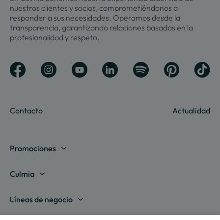
nuestros clientes y socios, comprometiéndonos a
responder a sus necesidades. Operamos desde la
transparencia, garantizando relaciones basadas en la
profesionalidad y respeto.
Contacto
Actualidad
Promociones
Madrid
Culmia
Barcelona
Sobre nosotros
Líneas de negocio
Alicante
Destino Culmia
Vivienda Compraventa