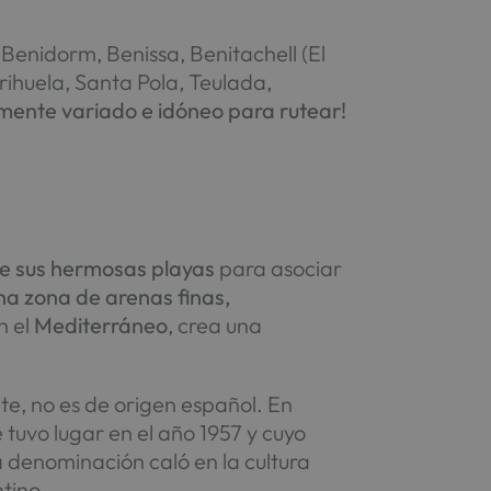
a, Benidorm, Benissa, Benitachell (El
rihuela, Santa Pola, Teulada,
ente variado e idóneo para rutear!
de
sus hermosas playas
para asociar
na zona de arenas finas,
n el
Mediterráneo
, crea una
e, no es de origen español. En
 tuvo lugar en el año 1957 y cuyo
la denominación caló en la cultura
ntino.