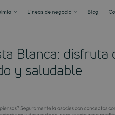
ulmia
Líneas de negocio
Blog
Co
sta Blanca: disfruta 
ado y saludable
é piensas? Seguramente la asocies con conceptos c
o estarás muy desacertado, porque esta zona medit