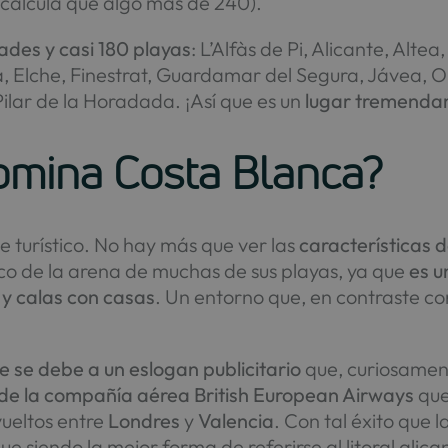
 calcula que algo más de 240).
ades y casi 180 playas
: L’Alfàs de Pi, Alicante, Alte
a, Elche, Finestrat, Guardamar del Segura, Jávea, O
 Pilar de la Horadada. ¡Así que es un
lugar tremendam
omina Costa Blanca?
e turístico. No hay más que ver las
características 
co de la arena de muchas de sus playas, ya que
es u
y calas con casas
. Un entorno que, en contraste co
 se debe a un eslogan publicitario
que, curiosament
e la compañía aérea British European Airways
que
vueltos entre
Londres
y
Valencia
. Con tal éxito que 
ue siendo la mejor forma de referirse al litoral alica