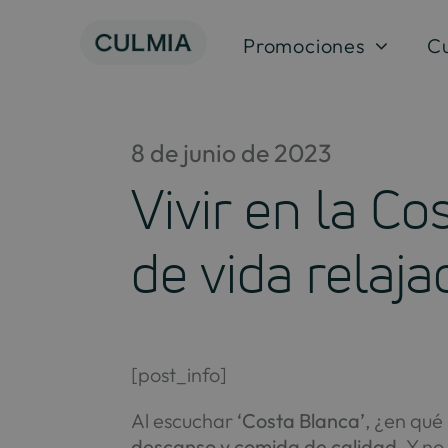
Skip
to
Promociones
C
content
8 de junio de 2023
Vivir en la Co
de vida relaj
[post_info]
Al escuchar
‘Costa Blanca’
, ¿en qu
descanso y comida de calidad
. Y n