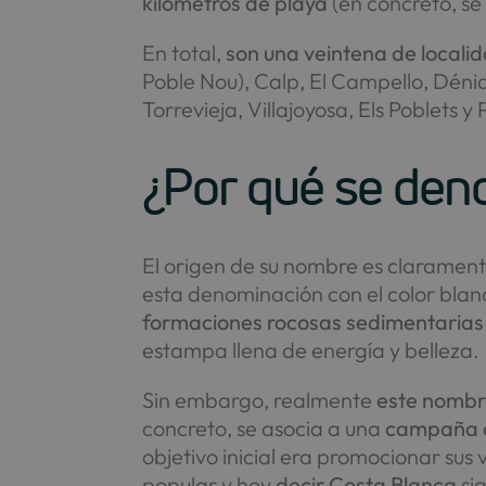
kilómetros de playa
(en concreto, se
En total,
son una veintena de localid
Poble Nou), Calp, El Campello, Déni
Torrevieja, Villajoyosa, Els Poblets y
¿Por qué se den
El origen de su nombre es clarament
esta denominación con el color blan
formaciones rocosas sedimentarias 
estampa llena de energía y belleza.
Sin embargo, realmente
este nombre
concreto, se asocia a una
campaña d
objetivo inicial era promocionar sus 
popular y hoy
decir Costa Blanca
sig