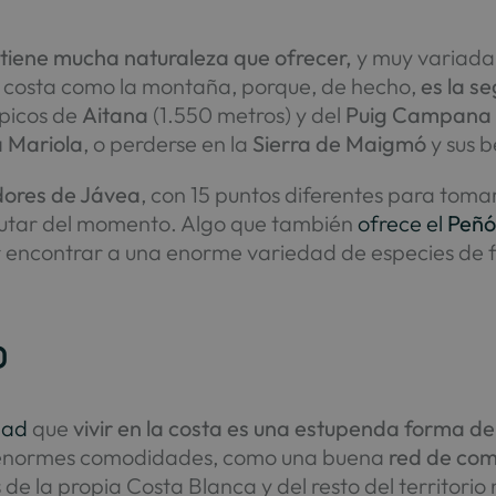
n
tiene mucha naturaleza que ofrecer,
y muy variada. 
la costa como la montaña, porque, de hecho,
es la 
 picos de
Aitana
(1.550 metros) y del
Puig Campana
a Mariola
, o perderse en la
Sierra de Maigmó
y sus b
dores de Jávea
, con 15 puntos diferentes para toma
frutar del momento. Algo que también
ofrece el
Peñó
er encontrar a una enorme variedad de especies de f
o
dad
que
vivir en la costa es una estupenda forma de
n enormes comodidades, como una buena
red de com
de la propia Costa Blanca y del resto del territorio 