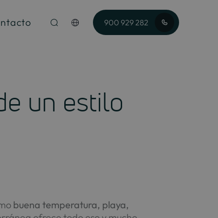
ntacto
900 929 282
de un estilo
omo
buena temperatura, playa,
erránea ofrece todo eso y mucho