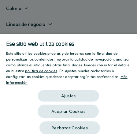
Madrid
Culmia
Barcelona
Sobre nosotros
Líneas de negocio
Alicante
Destino Culmia
Vivienda Compraventa
Actualidad
Valencia
Ese sitio web utiliza cookies
Sala de prensa
Vivienda Asequible
Culmia es noticia
Este sitio utiliza cookies propias y de terceros con la finalidad de
Sevilla
Recursos
Informes
SPANISH
personalizar los contenidos, mejorar la calidad de navegación, analizar
Vivienda Alquiler
Tendencias
cómo utilizas el sitio, entre otras finalidades. Puedes consultar el detalle
Islas Baleares
Guías
ENGLISH
Iniciativas
en nuestra
política de cookies
. En Ajustes puedes rechazarlas o
Gestión de Suelo
configurar las cookies que deseas aceptar según tus preferencias.
Más
Estilo de vida
Calculadora Hipotecaria
Mostrar todas
información
CATALAN
Culmia Challenges
Otras líneas de negocio
Sostenibilidad
Aviso legal
Política de privacidad
Política de Cookies
Calculadora Energética
Ajustes
Culmia Fest
Innovación
2026 Culmia • Todos los derechos reservados
Trabaja con nosotros
Aceptar Cookies
Podcasts
Ética
Este sitio está registrado en
wpml.org
como sitio de desarrollo. Cambia a una
Rechazar Cookies
clave de sitio de producción en
remove this banner
.