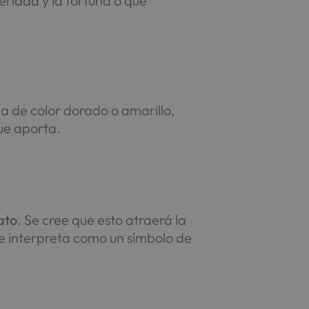
peridad y la fortuna o que
ela de color dorado o amarillo,
que aporta.
ato
. Se cree que esto atraerá la
 se interpreta como un símbolo de