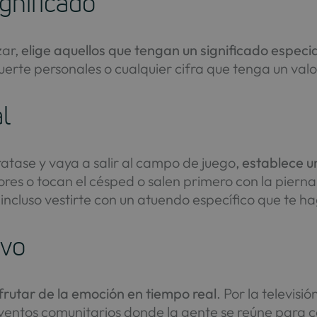
gnificado
zar,
elige aquellos que tengan un significado especial
erte personales o cualquier cifra que tenga un valo
al
ratase y vaya a salir al campo de juego,
establece un
dores o tocan el césped o salen primero con la pier
o incluso vestirte con un atuendo específico que te h
ivo
frutar de la emoción en tiempo real
. Por la televisi
eventos comunitarios donde la gente se reúne para c