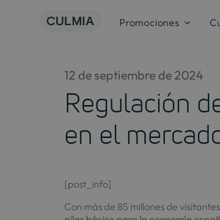
Skip
to
Promociones
C
content
12 de septiembre de 2024
Regulación del
en el mercado
[post_info]
Con más de 85 millones de visitantes
pilar básico para la economía espa