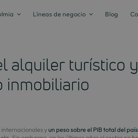
ulmia
Líneas de negocio
Blog
Co
 alquiler turístico 
 inmobiliario
 internacionales y
un peso sobre el PIB total del país
ñola
. Sin embargo, en los últimos años el sector no 