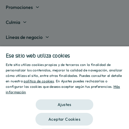
Promociones
Madrid
Culmia
Barcelona
Sobre nosotros
Líneas de negocio
Alicante
Destino Culmia
Vivienda Compraventa
Actualidad
Valencia
Ese sitio web utiliza cookies
Sala de prensa
Vivienda Asequible
Culmia es noticia
Este sitio utiliza cookies propias y de terceros con la finalidad de
Sevilla
Recursos
Informes
SPANISH
personalizar los contenidos, mejorar la calidad de navegación, analizar
Vivienda Alquiler
Tendencias
cómo utilizas el sitio, entre otras finalidades. Puedes consultar el detalle
Islas Baleares
Guías
ENGLISH
Iniciativas
en nuestra
política de cookies
. En Ajustes puedes rechazarlas o
Gestión de Suelo
configurar las cookies que deseas aceptar según tus preferencias.
Más
Estilo de vida
Calculadora Hipotecaria
Mostrar todas
información
CATALAN
Culmia Challenges
Otras líneas de negocio
Sostenibilidad
Aviso legal
Política de privacidad
Política de Cookies
Calculadora Energética
Ajustes
Culmia Fest
Innovación
2026 Culmia • Todos los derechos reservados
Trabaja con nosotros
Aceptar Cookies
Podcasts
Ética