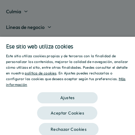
Madrid
Culmia
Barcelona
Sobre nosotros
Líneas de negocio
Alicante
Destino Culmia
Vivienda Compraventa
Actualidad
Valencia
Ese sitio web utiliza cookies
Sala de prensa
Vivienda Asequible
Culmia es noticia
Este sitio utiliza cookies propias y de terceros con la finalidad de
Sevilla
Recursos
Informes
SPANISH
personalizar los contenidos, mejorar la calidad de navegación, analizar
Vivienda Alquiler
Tendencias
cómo utilizas el sitio, entre otras finalidades. Puedes consultar el detalle
Islas Baleares
Guías
Iniciativas
ENGLISH
en nuestra
política de cookies
. En Ajustes puedes rechazarlas o
Gestión de Suelo
configurar las cookies que deseas aceptar según tus preferencias.
Más
Estilo de vida
Calculadora Hipotecaria
Mostrar todas
información
CATALAN
Culmia Challenges
Otras líneas de negocio
Sostenibilidad
Aviso legal
Política de privacidad
Política de Cookies
Calculadora Energética
Ajustes
Culmia Fest
Innovación
2026 Culmia • Todos los derechos reservados
Trabaja con nosotros
Aceptar Cookies
Podcasts
Ética
Este sitio está registrado en
wpml.org
como sitio de desarrollo. Cambia a una
Rechazar Cookies
clave de sitio de producción en
remove this banner
.