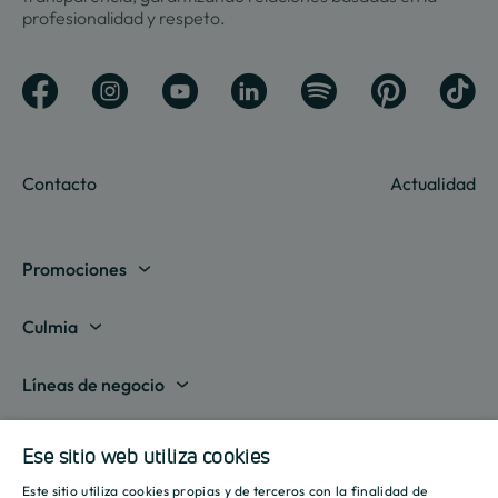
profesionalidad y respeto.
Contacto
Actualidad
Promociones
Madrid
Culmia
Barcelona
Sobre nosotros
Líneas de negocio
Alicante
Destino Culmia
Vivienda Compraventa
Actualidad
Valencia
Ese sitio web utiliza cookies
Sala de prensa
Vivienda Asequible
Culmia es noticia
Este sitio utiliza cookies propias y de terceros con la finalidad de