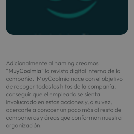
Adicionalmente al naming creamos
“
MuyCoolmia
” la revista digital interna de la
compañía. MuyCoolmia nace con el objetivo
de recoger todos los hitos de la compañía,
conseguir que el empleado se sienta
involucrado en estas acciones y, a su vez,
acercarle a conocer un poco más al resto de
compañeros y áreas que conforman nuestra
organización.