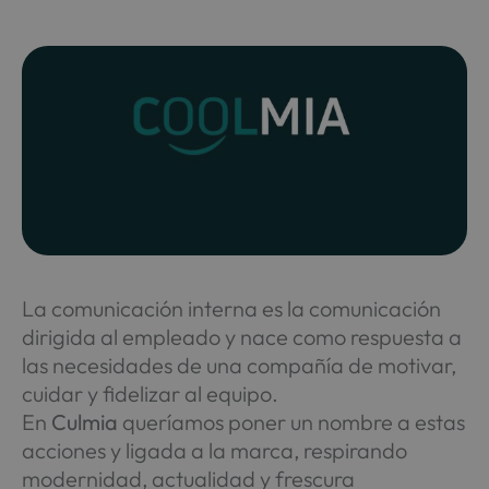
La comunicación interna es la comunicación
dirigida al empleado y nace como respuesta a
las necesidades de una compañía de motivar,
cuidar y fidelizar al equipo.
En
Culmia
queríamos poner un nombre a estas
acciones y ligada a la marca, respirando
modernidad, actualidad y frescura