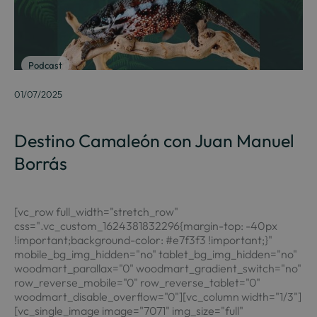
Podcast
01/07/2025
Destino Camaleón con Juan Manuel
Borrás
[vc_row full_width="stretch_row"
css=".vc_custom_1624381832296{margin-top: -40px
!important;background-color: #e7f3f3 !important;}"
mobile_bg_img_hidden="no" tablet_bg_img_hidden="no"
woodmart_parallax="0" woodmart_gradient_switch="no"
row_reverse_mobile="0" row_reverse_tablet="0"
woodmart_disable_overflow="0"][vc_column width="1/3"]
[vc_single_image image="7071" img_size="full"