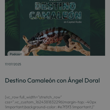
Podcast
17/07/2025
Destino Camaleón con Ángel Doral
[vc_row full_width="stretch_row"
css=".vc_custom_1624381832296{margin-top: -40px
!important;background-color: #e7f3f3 !important;}"