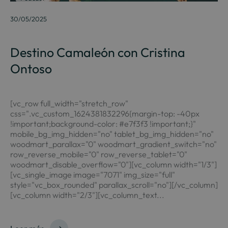
30/05/2025
Destino Camaleón con Cristina
Ontoso
[vc_row full_width="stretch_row"
css=".vc_custom_1624381832296{margin-top: -40px
!important;background-color: #e7f3f3 !important;}"
mobile_bg_img_hidden="no" tablet_bg_img_hidden="no"
woodmart_parallax="0" woodmart_gradient_switch="no"
row_reverse_mobile="0" row_reverse_tablet="0"
woodmart_disable_overflow="0"][vc_column width="1/3"]
[vc_single_image image="7071" img_size="full"
style="vc_box_rounded" parallax_scroll="no"][/vc_column]
[vc_column width="2/3"][vc_column_text...