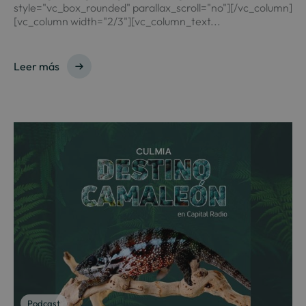
style="vc_box_rounded" parallax_scroll="no"][/vc_column]
[vc_column width="2/3"][vc_column_text...
Leer más
Podcast