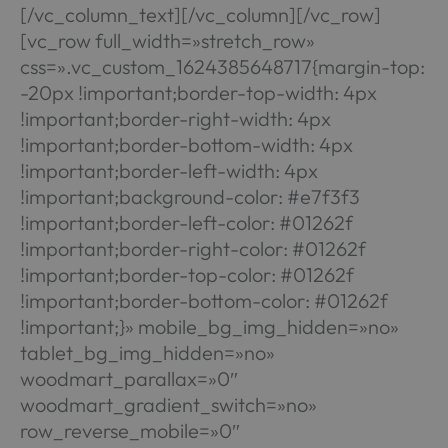
[/vc_column_text][/vc_column][/vc_row]
[vc_row full_width=»stretch_row»
css=».vc_custom_1624385648717{margin-top:
-20px !important;border-top-width: 4px
!important;border-right-width: 4px
!important;border-bottom-width: 4px
!important;border-left-width: 4px
!important;background-color: #e7f3f3
!important;border-left-color: #01262f
!important;border-right-color: #01262f
!important;border-top-color: #01262f
!important;border-bottom-color: #01262f
!important;}» mobile_bg_img_hidden=»no»
tablet_bg_img_hidden=»no»
woodmart_parallax=»0″
woodmart_gradient_switch=»no»
row_reverse_mobile=»0″