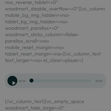
row_reverse_tablet=»0″
woodmart_disable_overflow=»0″][vc_column
mobile_bg_img_hidden=»no»
tablet_bg_img_hidden=»no»
woodmart_parallax=»0″
woodmart_sticky_column=»false»
parallax_scroll=»no»
mobile_reset_margin=»no»
tablet_reset_margin=»no»][vc_column_text
text_larger=»no» el_class=»player»]
Reproductor
00:00
00:00
de
audio
[/vc_column_text][vc_empty_space
woodmart_hide_large=»0″