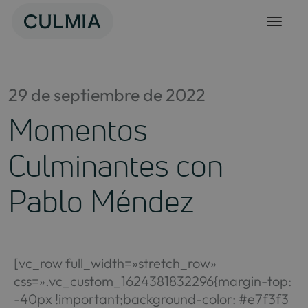
Skip
to
content
29 de septiembre de 2022
Momentos
Culminantes con
Pablo Méndez
[vc_row full_width=»stretch_row»
css=».vc_custom_1624381832296{margin-top:
-40px !important;background-color: #e7f3f3