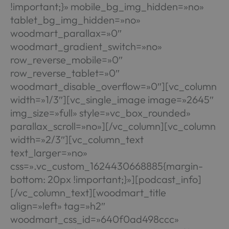
!important;}» mobile_bg_img_hidden=»no»
tablet_bg_img_hidden=»no»
woodmart_parallax=»0″
woodmart_gradient_switch=»no»
row_reverse_mobile=»0″
row_reverse_tablet=»0″
woodmart_disable_overflow=»0″][vc_column
width=»1/3″][vc_single_image image=»2645″
img_size=»full» style=»vc_box_rounded»
parallax_scroll=»no»][/vc_column][vc_column
width=»2/3″][vc_column_text
text_larger=»no»
css=».vc_custom_1624430668885{margin-
bottom: 20px !important;}»][podcast_info]
[/vc_column_text][woodmart_title
align=»left» tag=»h2″
woodmart_css_id=»640f0ad498ccc»