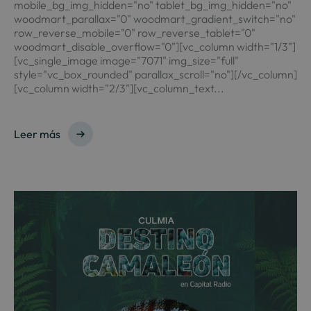
mobile_bg_img_hidden="no" tablet_bg_img_hidden="no"
woodmart_parallax="0" woodmart_gradient_switch="no"
row_reverse_mobile="0" row_reverse_tablet="0"
woodmart_disable_overflow="0"][vc_column width="1/3"]
[vc_single_image image="7071" img_size="full"
style="vc_box_rounded" parallax_scroll="no"][/vc_column]
[vc_column width="2/3"][vc_column_text...
Leer más