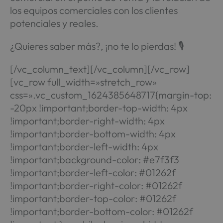
los equipos comerciales con los clientes
potenciales y reales.
¿Quieres saber más?, ¡no te lo pierdas! 🎙️
[/vc_column_text][/vc_column][/vc_row]
[vc_row full_width=»stretch_row»
css=».vc_custom_1624385648717{margin-top:
-20px !important;border-top-width: 4px
!important;border-right-width: 4px
!important;border-bottom-width: 4px
!important;border-left-width: 4px
!important;background-color: #e7f3f3
!important;border-left-color: #01262f
!important;border-right-color: #01262f
!important;border-top-color: #01262f
!important;border-bottom-color: #01262f