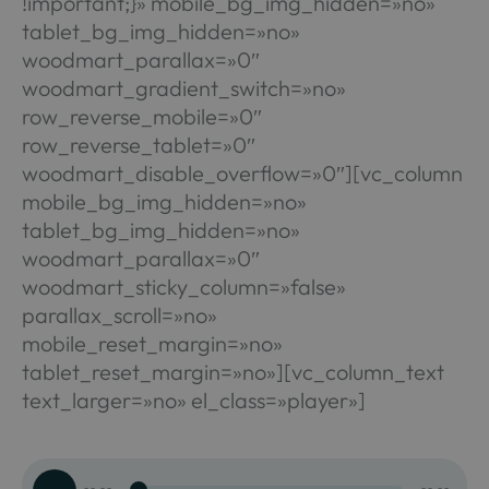
!important;}» mobile_bg_img_hidden=»no»
tablet_bg_img_hidden=»no»
woodmart_parallax=»0″
woodmart_gradient_switch=»no»
row_reverse_mobile=»0″
row_reverse_tablet=»0″
woodmart_disable_overflow=»0″][vc_column
mobile_bg_img_hidden=»no»
tablet_bg_img_hidden=»no»
woodmart_parallax=»0″
woodmart_sticky_column=»false»
parallax_scroll=»no»
mobile_reset_margin=»no»
tablet_reset_margin=»no»][vc_column_text
text_larger=»no» el_class=»player»]