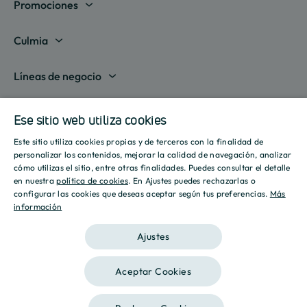
Promociones
Madrid
Culmia
Barcelona
Sobre nosotros
Líneas de negocio
Alicante
Destino Culmia
Vivienda Compraventa
Actualidad
Valencia
Ese sitio web utiliza cookies
Sala de prensa
Vivienda Asequible
Culmia es noticia
Este sitio utiliza cookies propias y de terceros con la finalidad de
Sevilla
Recursos
Informes
SPANISH
personalizar los contenidos, mejorar la calidad de navegación, analizar
Vivienda Alquiler
Tendencias
cómo utilizas el sitio, entre otras finalidades. Puedes consultar el detalle
Islas Baleares
Guías
ENGLISH
Iniciativas
en nuestra
política de cookies
. En Ajustes puedes rechazarlas o
Gestión de Suelo
configurar las cookies que deseas aceptar según tus preferencias.
Más
Estilo de vida
Calculadora Hipotecaria
Mostrar todas
información
CATALAN
Culmia Challenges
Otras líneas de negocio
Sostenibilidad
Aviso legal
Política de privacidad
Política de Cookies
Calculadora Energética
Ajustes
Culmia Fest
Innovación
2026 Culmia • Todos los derechos reservados
Trabaja con nosotros
Aceptar Cookies
Podcasts
Ética
Este sitio está registrado en
wpml.org
como sitio de desarrollo. Cambia a una