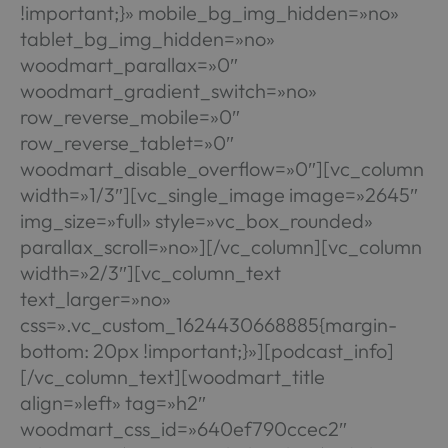
!important;}» mobile_bg_img_hidden=»no»
tablet_bg_img_hidden=»no»
woodmart_parallax=»0″
woodmart_gradient_switch=»no»
row_reverse_mobile=»0″
row_reverse_tablet=»0″
woodmart_disable_overflow=»0″][vc_column
width=»1/3″][vc_single_image image=»2645″
img_size=»full» style=»vc_box_rounded»
parallax_scroll=»no»][/vc_column][vc_column
width=»2/3″][vc_column_text
text_larger=»no»
css=».vc_custom_1624430668885{margin-
bottom: 20px !important;}»][podcast_info]
[/vc_column_text][woodmart_title
align=»left» tag=»h2″
woodmart_css_id=»640ef790ccec2″