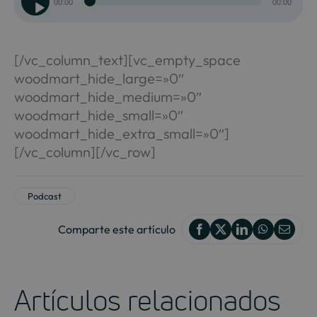
Reproductor
00:00
00:00
de
audio
[/vc_column_text][vc_empty_space
woodmart_hide_large=»0″
woodmart_hide_medium=»0″
woodmart_hide_small=»0″
woodmart_hide_extra_small=»0″]
[/vc_column][/vc_row]
Podcast
Comparte este artículo
Artículos relacionados