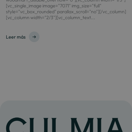
[vc_single_image image="7071" img_size="full"
style="vc_box_rounded" parallax_scroll="no"][/vc_column]
[vc_column width="2/3"][vc_column_text...
Leer más