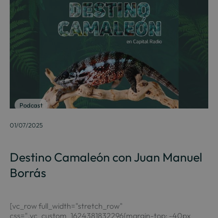
Podcast
01/07/2025
Destino Camaleón con Juan Manuel
Borrás
[vc_row full_width="stretch_row"
css=".vc_custom_1624381832296{margin-top: -40px