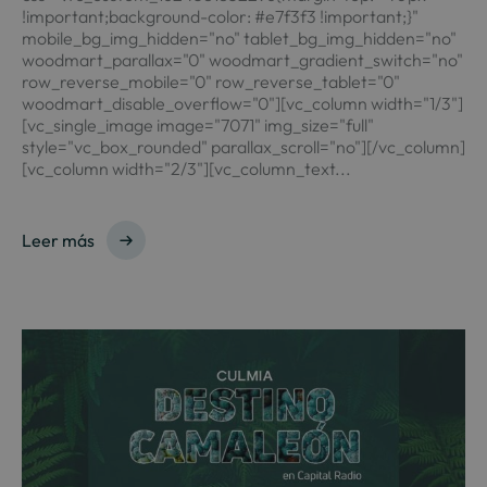
!important;background-color: #e7f3f3 !important;}"
mobile_bg_img_hidden="no" tablet_bg_img_hidden="no"
woodmart_parallax="0" woodmart_gradient_switch="no"
row_reverse_mobile="0" row_reverse_tablet="0"
woodmart_disable_overflow="0"][vc_column width="1/3"]
[vc_single_image image="7071" img_size="full"
style="vc_box_rounded" parallax_scroll="no"][/vc_column]
[vc_column width="2/3"][vc_column_text...
Leer más