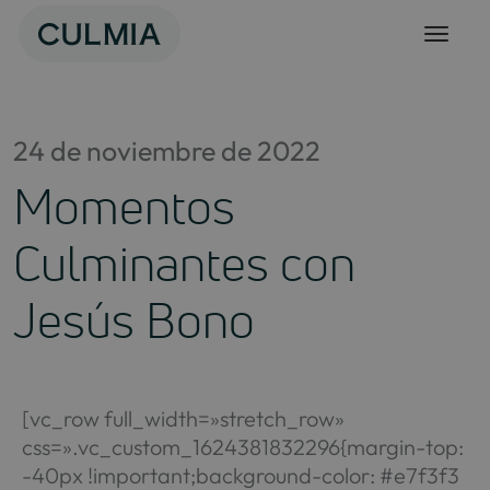
Skip
to
content
24 de noviembre de 2022
Momentos
Culminantes con
Jesús Bono
[vc_row full_width=»stretch_row»
css=».vc_custom_1624381832296{margin-top:
-40px !important;background-color: #e7f3f3