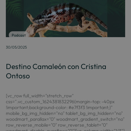
Podcast
30/05/2025
Destino Camaleón con Cristina
Ontoso
[vc_row full_width="stretch_row"
css=".vc_custom_1624381832296{margin-top: -40px
!important;background-color: #e7f3f3 !important;}"
mobile_bg_img_hidden="no" tablet_bg_img_hidden="no"
woodmart_parallax="0" woodmart_gradient_switch="no"
row_reverse_mobile="0" row_reverse_tablet="0"
woodmart_disable_overflow="0"][vc_column width="1/3"]