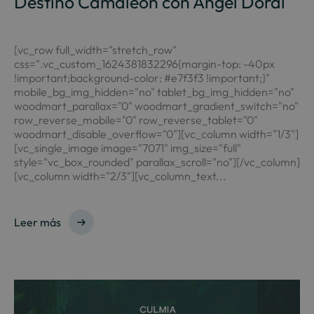
Destino Camaleón con Ángel Doral
[vc_row full_width="stretch_row"
css=".vc_custom_1624381832296{margin-top: -40px
!important;background-color: #e7f3f3 !important;}"
mobile_bg_img_hidden="no" tablet_bg_img_hidden="no"
woodmart_parallax="0" woodmart_gradient_switch="no"
row_reverse_mobile="0" row_reverse_tablet="0"
woodmart_disable_overflow="0"][vc_column width="1/3"]
[vc_single_image image="7071" img_size="full"
style="vc_box_rounded" parallax_scroll="no"][/vc_column]
[vc_column width="2/3"][vc_column_text...
Leer más