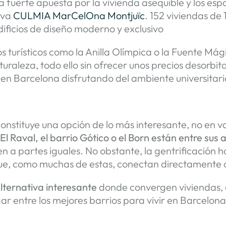
fuerte apuesta por la vivienda asequible y los espa
eva
CULMIA MarCelOna Montjuïc
. 152 viviendas de 
edificios de diseño moderno y exclusivo
os turísticos como la Anilla Olímpica o la Fuente Má
turaleza, todo ello sin ofrecer unos precios desorbit
r en Barcelona disfrutando del ambiente universitar
 constituye una opción de lo más interesante, no en 
.
El Raval, el barrio Gótico o el Born están entre sus 
n a partes iguales. No obstante, la gentrificación 
 que, como muchas de estas, conectan directamente 
alternativa interesante
donde convergen viviendas, 
lugar entre los mejores barrios para vivir en Ba