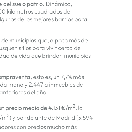
del suelo patrio
. Dinámica,
 100 kilómetros cuadrados de
algunos de los mejores barrios para
 de municipios
que, a poco más de
squen sitios para vivir cerca de
idad de vida que brindan municipios
compraventa
, esto es, un 7,7% más
unda mano y 2.447 a inmuebles de
anteriores del año.
2
 un
precio medio de 4.131 €/m
, la
2
€/m
) y por delante de Madrid (3.594
edores con precios mucho más