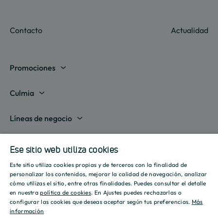
Contacto
Actualidad
Promociones
Madrid
Culmia
Barcelona
Sobre nosotros
Líneas de negocio
Alicante
Destino Culmia
Vivienda Compraventa
Actualidad
Valencia
Ese sitio web utiliza cookies
Sala de prensa
Vivienda Asequible
Culmia es noticia
Este sitio utiliza cookies propias y de terceros con la finalidad de
Sevilla
Recursos
Informes
SPANISH
personalizar los contenidos, mejorar la calidad de navegación, analizar
Vivienda Alquiler
Tendencias
cómo utilizas el sitio, entre otras finalidades. Puedes consultar el detalle
Islas Baleares
Guías
ENGLISH
Iniciativas
en nuestra
política de cookies
. En Ajustes puedes rechazarlas o
Gestión de Suelo
configurar las cookies que deseas aceptar según tus preferencias.
Más
Estilo de vida
Calculadora Hipotecaria
Mostrar todas
información
CATALAN
Culmia Challenges