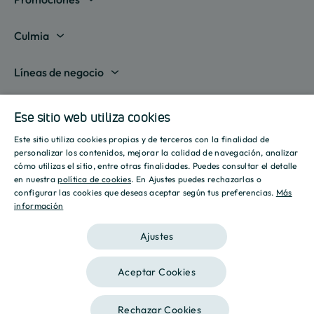
Madrid
Culmia
Barcelona
Sobre nosotros
Líneas de negocio
Alicante
Destino Culmia
Vivienda Compraventa
Actualidad
Valencia
Ese sitio web utiliza cookies
Sala de prensa
Vivienda Asequible
Culmia es noticia
Este sitio utiliza cookies propias y de terceros con la finalidad de
Sevilla
Recursos
Informes
SPANISH
personalizar los contenidos, mejorar la calidad de navegación, analizar
Vivienda Alquiler
Tendencias
cómo utilizas el sitio, entre otras finalidades. Puedes consultar el detalle
Islas Baleares
Guías
ENGLISH
Iniciativas
en nuestra
política de cookies
. En Ajustes puedes rechazarlas o
Gestión de Suelo
configurar las cookies que deseas aceptar según tus preferencias.
Más
Estilo de vida
Calculadora Hipotecaria
Mostrar todas
información
CATALAN
Culmia Challenges
Otras líneas de negocio
Sostenibilidad
Aviso legal
Política de privacidad
Política de Cookies
Calculadora Energética
Ajustes
Culmia Fest
Innovación
2026 Culmia • Todos los derechos reservados
Trabaja con nosotros
Aceptar Cookies
Podcasts
Ética
Este sitio está registrado en
wpml.org
como sitio de desarrollo. Cambia a una
Rechazar Cookies