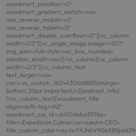
woodmart_parallax=»0″
woodmart_gradient_switch=»no»
row_reverse_mobile=»0″
row_reverse_tablet=»0″
woodmart_disable_overflow=»0″][vc_column
width=»1/3″][vc_single_image image=»1517″
img_size=»full» style=»vc_box_rounded»
parallax_scroll=»no»][/vc_column][vc_column
width=»2/3″][vc_column_text
text_larger=»no»
css=».vc_custom_1624430668885{margin-
bottom: 20px !important;}»][podcast_info]
[/vc_column_text][woodmart_title
align=»left» tag=»h2″
woodmart_css_id=»64104bba3976e»
title=»Expedición Culmia con nuestro CEO»
title_custom_color=»eyJwYXJhbV90eXBlIjoi