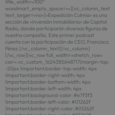
title_width=»100″
woodmart_empty_space=»»][vc_column_text
text_larger=»no»]»Expedición Culmia» es una
sección de «Inversión Inmobiliaria» de Capital
Radio, donde participarán diversas figuras de
nuestra compañía. Este primer podcast
cuenta con la participación de CEO, Francisco
Pérez.[/vc_column_text][/vc_column]
[/vc_row][vc_row full_width=»stretch_row»
css=».vc_custom_1624385648717{margin-top:
-20px !important;border-top-width: 4px
!important;border-right-width: 4px
!important;border-bottom-width: 4px
!important;border-left-width: 4px
!important;background-color: #e7f3f3
!important;border-left-color: #01262f
!important;border-right-color: #01262f