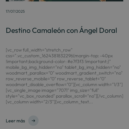
17/07/2025
Destino Camaleón con Ángel Doral
[vc_row full_width="stretch_row"
css=".vc_custom_1624381832296{margin-top: -40px
!important;background-color: #e7f3f3 !important;}"
mobile_bg_img_hidden="no" tablet_bg_img_hidden="no"
woodmart_parallax="0" woodmart_gradient_switch="no"
row_reverse_mobile="0" row_reverse_tablet="0"
woodmart_disable_overflow="0"][vc_column width="1/3"]
[vc_single_image image="7071" img_size="full"
style="vc_box_rounded" parallax_scroll="no"][/vc_column]
[vc_column width="2/3"][vc_column_text...
Leer más