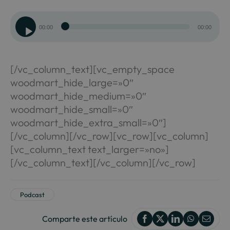
Reproductor
00:00
00:00
de
audio
[/vc_column_text][vc_empty_space
woodmart_hide_large=»0″
woodmart_hide_medium=»0″
woodmart_hide_small=»0″
woodmart_hide_extra_small=»0″]
[/vc_column][/vc_row][vc_row][vc_column]
[vc_column_text text_larger=»no»]
[/vc_column_text][/vc_column][/vc_row]
Podcast
Comparte este artículo