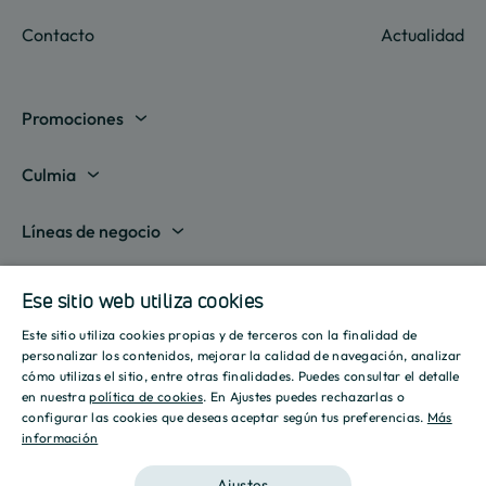
Contacto
Actualidad
Promociones
Madrid
Culmia
Barcelona
Sobre nosotros
Líneas de negocio
Alicante
Destino Culmia
Vivienda Compraventa
Actualidad
Valencia
Ese sitio web utiliza cookies
Sala de prensa
Vivienda Asequible
Culmia es noticia
Este sitio utiliza cookies propias y de terceros con la finalidad de
Sevilla
Recursos
Informes
SPANISH
personalizar los contenidos, mejorar la calidad de navegación, analizar
Vivienda Alquiler
Tendencias
cómo utilizas el sitio, entre otras finalidades. Puedes consultar el detalle
Islas Baleares
Guías
ENGLISH
Iniciativas
en nuestra
política de cookies
. En Ajustes puedes rechazarlas o
Gestión de Suelo
configurar las cookies que deseas aceptar según tus preferencias.
Más
Estilo de vida
Calculadora Hipotecaria
Mostrar todas
información
CATALAN
Culmia Challenges
Otras líneas de negocio
Sostenibilidad
Aviso legal
Política de privacidad
Política de Cookies
Calculadora Energética
Ajustes