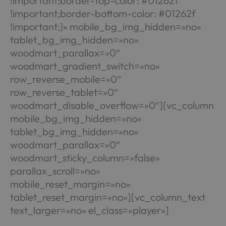
!important;border-top-color: #01262f
!important;border-bottom-color: #01262f
!important;}» mobile_bg_img_hidden=»no»
tablet_bg_img_hidden=»no»
woodmart_parallax=»0″
woodmart_gradient_switch=»no»
row_reverse_mobile=»0″
row_reverse_tablet=»0″
woodmart_disable_overflow=»0″][vc_column
mobile_bg_img_hidden=»no»
tablet_bg_img_hidden=»no»
woodmart_parallax=»0″
woodmart_sticky_column=»false»
parallax_scroll=»no»
mobile_reset_margin=»no»
tablet_reset_margin=»no»][vc_column_text
text_larger=»no» el_class=»player»]