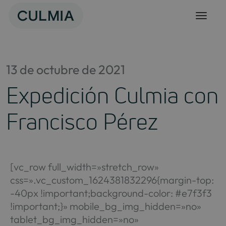
Skip
to
content
13 de octubre de 2021
Expedición Culmia con
Francisco Pérez
[vc_row full_width=»stretch_row»
css=».vc_custom_1624381832296{margin-top:
-40px !important;background-color: #e7f3f3
!important;}» mobile_bg_img_hidden=»no»
tablet_bg_img_hidden=»no»