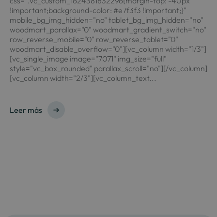
css=".vc_custom_1624381832296{margin-top: -40px
!important;background-color: #e7f3f3 !important;}"
mobile_bg_img_hidden="no" tablet_bg_img_hidden="no"
woodmart_parallax="0" woodmart_gradient_switch="no"
row_reverse_mobile="0" row_reverse_tablet="0"
woodmart_disable_overflow="0"][vc_column width="1/3"]
[vc_single_image image="7071" img_size="full"
style="vc_box_rounded" parallax_scroll="no"][/vc_column]
[vc_column width="2/3"][vc_column_text...
Leer más