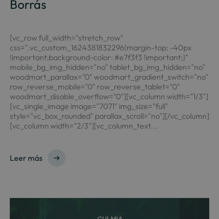
Borrás
[vc_row full_width="stretch_row"
css=".vc_custom_1624381832296{margin-top: -40px
!important;background-color: #e7f3f3 !important;}"
mobile_bg_img_hidden="no" tablet_bg_img_hidden="no"
woodmart_parallax="0" woodmart_gradient_switch="no"
row_reverse_mobile="0" row_reverse_tablet="0"
woodmart_disable_overflow="0"][vc_column width="1/3"]
[vc_single_image image="7071" img_size="full"
style="vc_box_rounded" parallax_scroll="no"][/vc_column]
[vc_column width="2/3"][vc_column_text...
Leer más