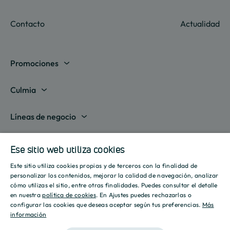
Contacto
Actualidad
Promociones
Madrid
Culmia
Barcelona
Sobre nosotros
Líneas de negocio
Alicante
Destino Culmia
Vivienda Compraventa
Actualidad
Valencia
Ese sitio web utiliza cookies
Sala de prensa
Vivienda Asequible
Culmia es noticia
Este sitio utiliza cookies propias y de terceros con la finalidad de
Sevilla
Recursos
Informes
SPANISH
personalizar los contenidos, mejorar la calidad de navegación, analizar
Vivienda Alquiler
Tendencias
cómo utilizas el sitio, entre otras finalidades. Puedes consultar el detalle
Islas Baleares
Guías
ENGLISH
Iniciativas
en nuestra
política de cookies
. En Ajustes puedes rechazarlas o
Gestión de Suelo
configurar las cookies que deseas aceptar según tus preferencias.
Más
Estilo de vida
Calculadora Hipotecaria
Mostrar todas
información
CATALAN
Culmia Challenges
Otras líneas de negocio
Sostenibilidad
Aviso legal
Política de privacidad
Política de Cookies