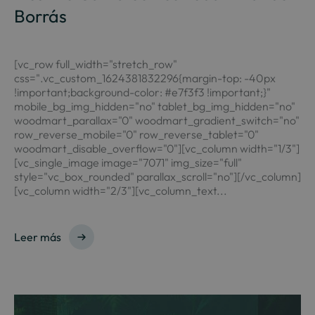
Borrás
[vc_row full_width="stretch_row"
css=".vc_custom_1624381832296{margin-top: -40px
!important;background-color: #e7f3f3 !important;}"
mobile_bg_img_hidden="no" tablet_bg_img_hidden="no"
woodmart_parallax="0" woodmart_gradient_switch="no"
row_reverse_mobile="0" row_reverse_tablet="0"
woodmart_disable_overflow="0"][vc_column width="1/3"]
[vc_single_image image="7071" img_size="full"
style="vc_box_rounded" parallax_scroll="no"][/vc_column]
[vc_column width="2/3"][vc_column_text...
Leer más