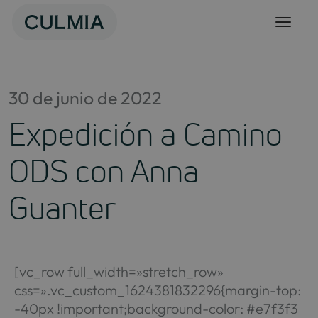
Skip
to
content
30 de junio de 2022
Expedición a Camino
ODS con Anna
Guanter
[vc_row full_width=»stretch_row»
css=».vc_custom_1624381832296{margin-top:
-40px !important;background-color: #e7f3f3