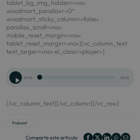
tablet_bg_img_hidden=»no»
woodmart_parallax=»0″
woodmart_sticky_column=»false»
parallax_scroll=»no»
mobile_reset_margin=»no»
tablet_reset_margin=»no»][vc_column_text
text_larger=»no» el_class=»player»]
Reproductor
00:00
00:00
de
audio
[/vc_column_text][/vc_column][/vc_row]
Podcast
Comparte este artículo