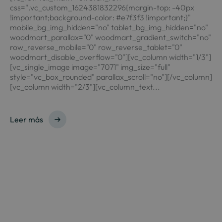
css=".vc_custom_1624381832296{margin-top: -40px
!important;background-color: #e7f3f3 !important;}"
mobile_bg_img_hidden="no" tablet_bg_img_hidden="no"
woodmart_parallax="0" woodmart_gradient_switch="no"
row_reverse_mobile="0" row_reverse_tablet="0"
woodmart_disable_overflow="0"][vc_column width="1/3"]
[vc_single_image image="7071" img_size="full"
style="vc_box_rounded" parallax_scroll="no"][/vc_column]
[vc_column width="2/3"][vc_column_text...
Leer más