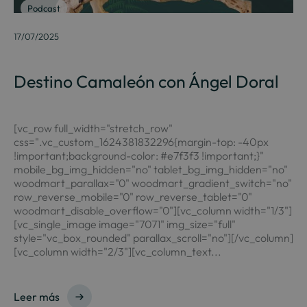
Podcast
17/07/2025
Destino Camaleón con Ángel Doral
[vc_row full_width="stretch_row"
css=".vc_custom_1624381832296{margin-top: -40px
!important;background-color: #e7f3f3 !important;}"
mobile_bg_img_hidden="no" tablet_bg_img_hidden="no"
woodmart_parallax="0" woodmart_gradient_switch="no"
row_reverse_mobile="0" row_reverse_tablet="0"
woodmart_disable_overflow="0"][vc_column width="1/3"]
[vc_single_image image="7071" img_size="full"
style="vc_box_rounded" parallax_scroll="no"][/vc_column]
[vc_column width="2/3"][vc_column_text...
Leer más