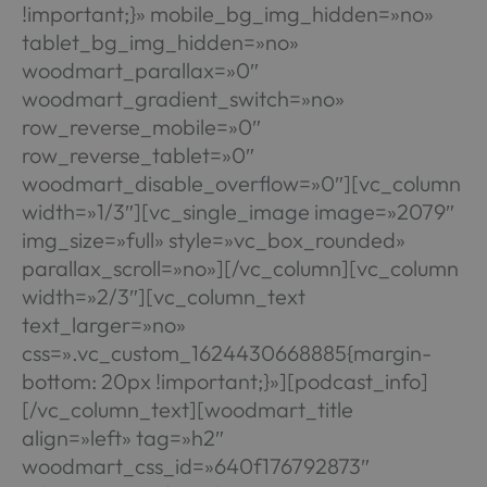
!important;}» mobile_bg_img_hidden=»no»
tablet_bg_img_hidden=»no»
woodmart_parallax=»0″
woodmart_gradient_switch=»no»
row_reverse_mobile=»0″
row_reverse_tablet=»0″
woodmart_disable_overflow=»0″][vc_column
width=»1/3″][vc_single_image image=»2079″
img_size=»full» style=»vc_box_rounded»
parallax_scroll=»no»][/vc_column][vc_column
width=»2/3″][vc_column_text
text_larger=»no»
css=».vc_custom_1624430668885{margin-
bottom: 20px !important;}»][podcast_info]
[/vc_column_text][woodmart_title
align=»left» tag=»h2″
woodmart_css_id=»640f176792873″