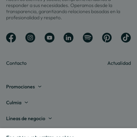
responder a sus necesidades. Operamos desde la
transparencia, garantizando relaciones basadas en la
profesionalidad y respeto.
Contacto
Actualidad
Promociones
Madrid
Culmia
Barcelona
Sobre nosotros
Líneas de negocio
Alicante
Destino Culmia
Vivienda Compraventa
Actualidad