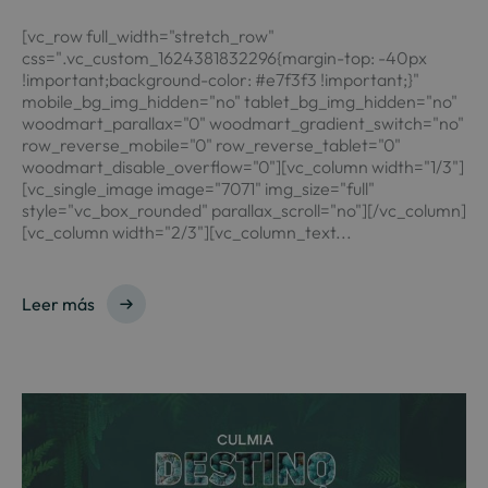
[vc_row full_width="stretch_row"
css=".vc_custom_1624381832296{margin-top: -40px
!important;background-color: #e7f3f3 !important;}"
mobile_bg_img_hidden="no" tablet_bg_img_hidden="no"
woodmart_parallax="0" woodmart_gradient_switch="no"
row_reverse_mobile="0" row_reverse_tablet="0"
woodmart_disable_overflow="0"][vc_column width="1/3"]
[vc_single_image image="7071" img_size="full"
style="vc_box_rounded" parallax_scroll="no"][/vc_column]
[vc_column width="2/3"][vc_column_text...
Leer más