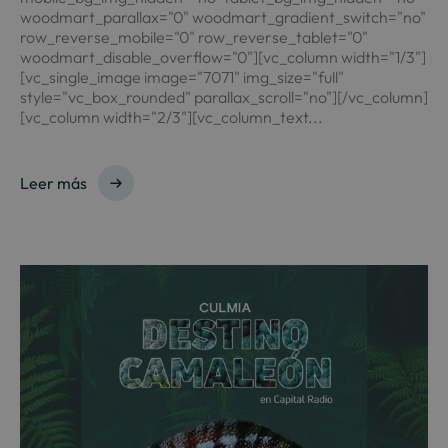
woodmart_parallax="0" woodmart_gradient_switch="no"
row_reverse_mobile="0" row_reverse_tablet="0"
woodmart_disable_overflow="0"][vc_column width="1/3"]
[vc_single_image image="7071" img_size="full"
style="vc_box_rounded" parallax_scroll="no"][/vc_column]
[vc_column width="2/3"][vc_column_text...
Leer más