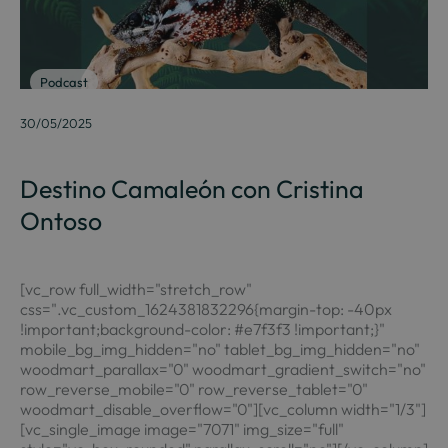
Podcast
30/05/2025
Destino Camaleón con Cristina
Ontoso
[vc_row full_width="stretch_row"
css=".vc_custom_1624381832296{margin-top: -40px
!important;background-color: #e7f3f3 !important;}"
mobile_bg_img_hidden="no" tablet_bg_img_hidden="no"
woodmart_parallax="0" woodmart_gradient_switch="no"
row_reverse_mobile="0" row_reverse_tablet="0"
woodmart_disable_overflow="0"][vc_column width="1/3"]
[vc_single_image image="7071" img_size="full"