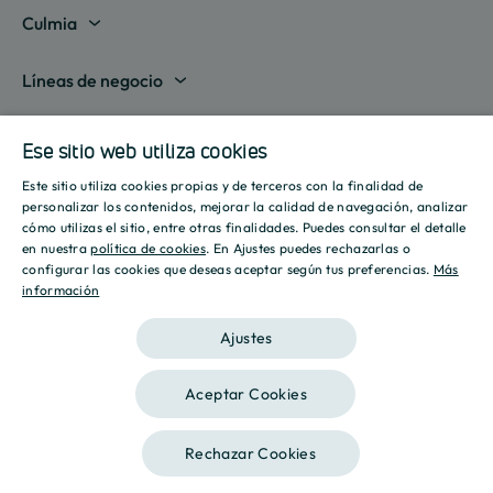
Madrid
Culmia
Barcelona
Sobre nosotros
Líneas de negocio
Alicante
Destino Culmia
Vivienda Compraventa
Actualidad
Valencia
Ese sitio web utiliza cookies
Sala de prensa
Vivienda Asequible
Culmia es noticia
Este sitio utiliza cookies propias y de terceros con la finalidad de
Sevilla
Recursos
Informes
SPANISH
personalizar los contenidos, mejorar la calidad de navegación, analizar
Vivienda Alquiler
Tendencias
cómo utilizas el sitio, entre otras finalidades. Puedes consultar el detalle
Islas Baleares
Guías
ENGLISH
Iniciativas
en nuestra
política de cookies
. En Ajustes puedes rechazarlas o
Gestión de Suelo
configurar las cookies que deseas aceptar según tus preferencias.
Más
Estilo de vida
Calculadora Hipotecaria
Mostrar todas
información
CATALAN
Culmia Challenges
Otras líneas de negocio
Sostenibilidad
Aviso legal
Política de privacidad
Política de Cookies
Calculadora Energética
Ajustes
Culmia Fest
Innovación
2026 Culmia • Todos los derechos reservados
Trabaja con nosotros
Aceptar Cookies
Podcasts
Ética
Este sitio está registrado en
wpml.org
como sitio de desarrollo. Cambia a una
Rechazar Cookies
clave de sitio de producción en
remove this banner
.