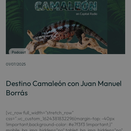
Podcast
01/07/2025
Destino Camaleón con Juan Manuel
Borrás
[vc_row full_width="stretch_row"
css=".vc_custom_1624381832296{margin-top: -40px
!important;background-color: #e7f3f3 !important;}"
mobile_bg_img_hidden="no" tablet_bg_img_hidden="no"