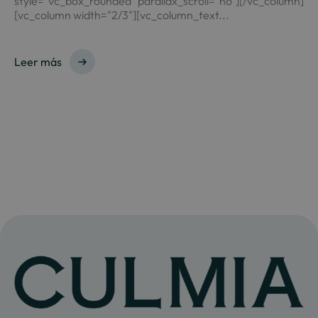
style="vc_box_rounded" parallax_scroll="no"][/vc_column]
[vc_column width="2/3"][vc_column_text...
Leer más