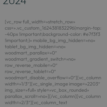
2024
[vc_row full_width=»stretch_row»
css=».vc_custom_1624381832296{margin-top:
-40px !important;background-color: #e7f3f3
!important;}» mobile_bg_img_hidden=»no»
tablet_bg_img_hidden=»no»
woodmart_parallax=»0″
woodmart_gradient_switch=»no»
row_reverse_mobile=»0″
row_reverse_tablet=»0″
woodmart_disable_overflow=»0″][vc_column
width=»1/3″][vc_single_image image=»2203″
img_size=»full» style=»vc_box_rounded»
parallax_scroll=»no»][/vc_column][vc_column
width=»2/3″][vc_column_text