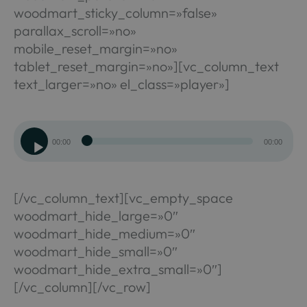
woodmart_sticky_column=»false»
parallax_scroll=»no»
mobile_reset_margin=»no»
tablet_reset_margin=»no»][vc_column_text
text_larger=»no» el_class=»player»]
Reproductor
00:00
00:00
de
audio
[/vc_column_text][vc_empty_space
woodmart_hide_large=»0″
woodmart_hide_medium=»0″
woodmart_hide_small=»0″
woodmart_hide_extra_small=»0″]
[/vc_column][/vc_row]