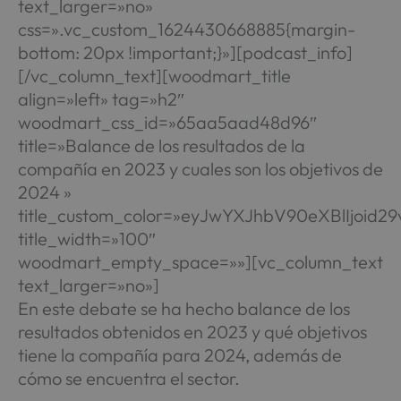
text_larger=»no»
css=».vc_custom_1624430668885{margin-
bottom: 20px !important;}»][podcast_info]
[/vc_column_text][woodmart_title
align=»left» tag=»h2″
woodmart_css_id=»65aa5aad48d96″
title=»Balance de los resultados de la
compañía en 2023 y cuales son los objetivos de
2024 »
title_custom_color=»eyJwYXJhbV90eXBlIjo
title_width=»100″
woodmart_empty_space=»»][vc_column_text
text_larger=»no»]
En este debate se ha hecho balance de los
resultados obtenidos en 2023 y qué objetivos
tiene la compañía para 2024, además de
cómo se encuentra el sector.