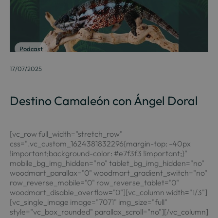
Podcast
17/07/2025
Destino Camaleón con Ángel Doral
[vc_row full_width="stretch_row"
css=".vc_custom_1624381832296{margin-top: -40px
!important;background-color: #e7f3f3 !important;}"
mobile_bg_img_hidden="no" tablet_bg_img_hidden="no"
woodmart_parallax="0" woodmart_gradient_switch="no"
row_reverse_mobile="0" row_reverse_tablet="0"
woodmart_disable_overflow="0"][vc_column width="1/3"]
[vc_single_image image="7071" img_size="full"
style="vc_box_rounded" parallax_scroll="no"][/vc_column]