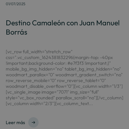
01/07/2025
Destino Camaleón con Juan Manuel
Borrás
[vc_row full_width="stretch_row"
css=".vc_custom_1624381832296{margin-top: -40px
!important;background-color: #e7f3f3 !important;}"
mobile_bg_img_hidden="no" tablet_bg_img_hidden="no"
woodmart_parallax="0" woodmart_gradient_switch="no"
row_reverse_mobile="0" row_reverse_tablet="0"
woodmart_disable_overflow="0"][vc_column width="1/3"]
[vc_single_image image="7071" img_size="full"
style="vc_box_rounded" parallax_scroll="no"][/vc_column]
[vc_column width="2/3"][vc_column_text...
Leer más