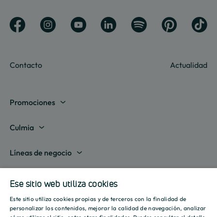
Contacto
Actualidad
Promociones
Madrid
Culmia
Barcelona
Sobre nosotros
Líneas de negocio
Alicante
Destino Culmia
Vivienda Compraventa
Actualidad
Valencia
Ese sitio web utiliza cookies
Sala de prensa
Vivienda Asequible
Culmia es noticia
Este sitio utiliza cookies propias y de terceros con la finalidad de
Sevilla
Recursos
Informes
SPANISH
personalizar los contenidos, mejorar la calidad de navegación, analizar
Vivienda Alquiler