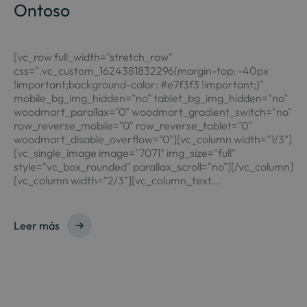
Ontoso
[vc_row full_width="stretch_row"
css=".vc_custom_1624381832296{margin-top: -40px
!important;background-color: #e7f3f3 !important;}"
mobile_bg_img_hidden="no" tablet_bg_img_hidden="no"
woodmart_parallax="0" woodmart_gradient_switch="no"
row_reverse_mobile="0" row_reverse_tablet="0"
woodmart_disable_overflow="0"][vc_column width="1/3"]
[vc_single_image image="7071" img_size="full"
style="vc_box_rounded" parallax_scroll="no"][/vc_column]
[vc_column width="2/3"][vc_column_text...
Leer más