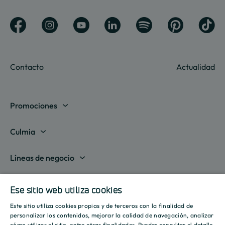
Contacto
Actualidad
Promociones
Madrid
Culmia
Barcelona
Sobre nosotros
Líneas de negocio
Alicante
Destino Culmia
Vivienda Compraventa
Actualidad
Valencia
Ese sitio web utiliza cookies
Sala de prensa
Vivienda Asequible
Culmia es noticia
Este sitio utiliza cookies propias y de terceros con la finalidad de
Sevilla
Recursos
Informes
SPANISH
personalizar los contenidos, mejorar la calidad de navegación, analizar
Vivienda Alquiler
cómo utilizas el sitio, entre otras finalidades. Puedes consultar el detalle