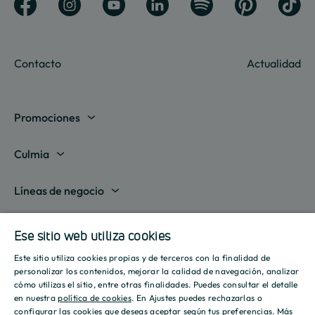
Contacto
Actualidad
Promociones
Madrid
Culmia
Barcelona
Sobre nosotros
Líneas de negocio
Alicante
Destino Culmia
Vivienda Compraventa
Actualidad
Valencia
Ese sitio web utiliza cookies
Sala de prensa
Vivienda Asequible
Culmia es noticia
Este sitio utiliza cookies propias y de terceros con la finalidad de
Sevilla
Recursos
Informes
SPANISH
personalizar los contenidos, mejorar la calidad de navegación, analizar
Vivienda Alquiler
Tendencias
cómo utilizas el sitio, entre otras finalidades. Puedes consultar el detalle
Islas Baleares
Guías
ENGLISH
Iniciativas
en nuestra
política de cookies
. En Ajustes puedes rechazarlas o
Gestión de Suelo
configurar las cookies que deseas aceptar según tus preferencias.
Más
Estilo de vida