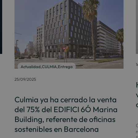
1
Actualidad
,
CULMIA
,
Entrega
25/09/2025
Culmia ya ha cerrado la venta
del 75% del EDIFICI 6Ó Marina
Building, referente de oficinas
C
sostenibles en Barcelona
S