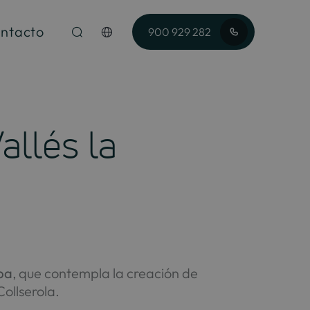
ntacto
900 929 282
allés la
lba
, que contempla la creación de
ollserola.