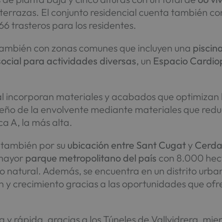
s terrazas. El conjunto residencial cuenta también 
6 trasteros para los residentes.
ambién con zonas comunes que incluyen una
piscin
social para actividades diversas
, un
Espacio Cardio
ial incorporan materiales y acabados que optimizan
seño de la envolvente mediante materiales que redu
ca A, la más alta.
a también por su
ubicación entre Sant Cugat
y
Cerda
 mayor
parque metropolitano del país
con 8.000 hect
no natural. Además, se encuentra en un distrito urba
n y crecimiento gracias a las oportunidades que ofr
 y rápida, gracias a los Túneles de Vallvidrera, mie