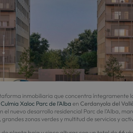
ataforma inmobiliaria que concentra íntegramente 
n
Culmia Xaloc Parc de l’Alba
en
Cerdanyola del Vall
l nuevo desarrollo residencial Parc de l’Alba, marc
grandes zonas verdes y multitud de servicios y acti
de planta baja y cinco alturas con un total de
66 vi