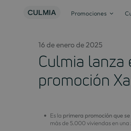
Skip
to
Promociones
C
content
16 de enero de 2025
Culmia lanza 
promoción Xal
Es la
primera promoción que se l
más de 5.000 viviendas en una z