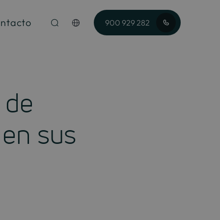
ntacto
900 929 282
 de
 en sus