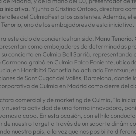
 de Madrid, y de la mano del DJ, presentador de tel
 iniciativa.
Y junto a Cristina Ontoso, directora co
detalles del CulmiaFest a los asistentes. Además, e
 Tenorio,
uno de los embajadores de esta iniciativa.
ra este ciclo de conciertos han sido,
Manu Tenorio, 
 presentan como embajadores de determinadas prom
 su concierto en Culmia Bell Sarrià, representando 
o Carmona grabó en Culmia Falco Poniente, ubicada
cía; en Harribitxi Donostia ha actuado Erentxun; 
iones de Sant Cugat del Vallès, Barcelona, donde l
corporativa de Culmia en Madrid como cierre del cic
tora comercial y de marketing de Culmia, “la iniciat
 y nuestra actividad de una forma innovadora, ponie
evamos a cabo. En esta ocasión, con el hilo conduct
ón de nuestro target a través de un soporte dinámico
ndo nuestro país,
a la vez que nos posibilita diferen