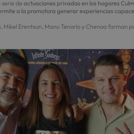
serie de
actuaciones privadas en los hogares Culm
permite a la promotora generar experiencias capac
 Mikel Erentxun, Manu Tenorio y Chenoa forman par