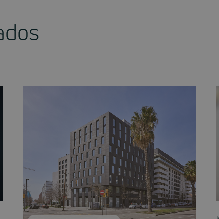
nados
1