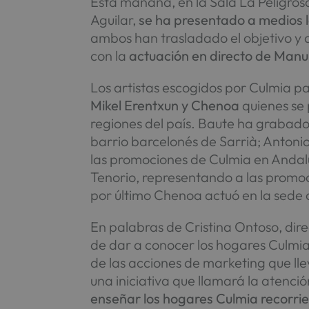
Esta mañana, en la Sala La Peligrosa
Aguilar,
se ha presentado a medios la
ambos han trasladado el objetivo y 
con la
actuación en directo de Manu
Los artistas escogidos por Culmia pa
Mikel Erentxun y Chenoa
quienes se
regiones del país. Baute ha grabado
barrio barcelonés de Sarrià; Antoni
las promociones de Culmia en Andalu
Tenorio, representando a las promoc
por último Chenoa actuó en la sede 
En palabras de Cristina Ontoso, direc
de dar a conocer los hogares Culmia
de las acciones de marketing que ll
una iniciativa que llamará la atenci
enseñar los hogares Culmia recorrie