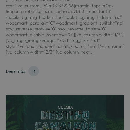
css=".vc_custom_1624381832296{margin-top: -40px
!important;background-color: #e7f3f3 !important;}"
mobile_bg_img_hidden="no" tablet_bg_img_hidden="no"
woodmart_parallax="0" woodmart_gradient_switch="no"
row_reverse_mobile="0" row_reverse_tablet="0"
woodmart_disable_overflow="0"][vc_column width="1/3"]
[vc_single_image image="7071" img_size="full"
style="vc_box_rounded" parallax_scroll="no"][/vc_column]
[vc_column width="2/3"][vc_column_text...
Leer más