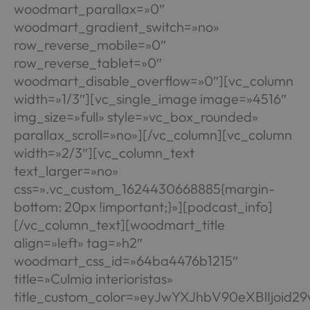
woodmart_parallax=»0″
woodmart_gradient_switch=»no»
row_reverse_mobile=»0″
row_reverse_tablet=»0″
woodmart_disable_overflow=»0″][vc_column
width=»1/3″][vc_single_image image=»4516″
img_size=»full» style=»vc_box_rounded»
parallax_scroll=»no»][/vc_column][vc_column
width=»2/3″][vc_column_text
text_larger=»no»
css=».vc_custom_1624430668885{margin-
bottom: 20px !important;}»][podcast_info]
[/vc_column_text][woodmart_title
align=»left» tag=»h2″
woodmart_css_id=»64ba4476b1215″
title=»Culmia interioristas»
title_custom_color=»eyJwYXJhbV90eXBlIjoi