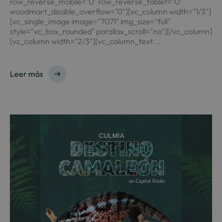
row_reverse_mobile="0" row_reverse_tablet="0"
woodmart_disable_overflow="0"][vc_column width="1/3"]
[vc_single_image image="7071" img_size="full"
style="vc_box_rounded" parallax_scroll="no"][/vc_column]
[vc_column width="2/3"][vc_column_text...
Leer más