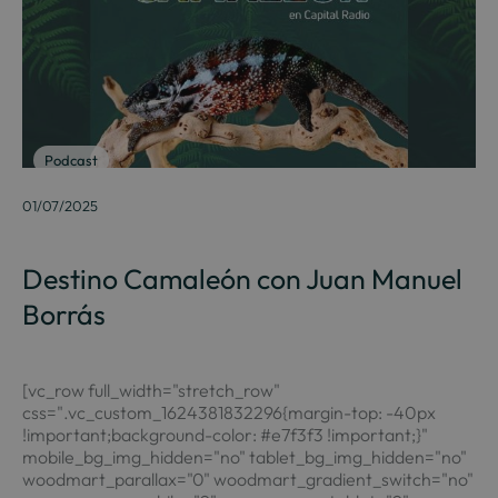
Podcast
01/07/2025
Destino Camaleón con Juan Manuel
Borrás
[vc_row full_width="stretch_row"
css=".vc_custom_1624381832296{margin-top: -40px
!important;background-color: #e7f3f3 !important;}"
mobile_bg_img_hidden="no" tablet_bg_img_hidden="no"
woodmart_parallax="0" woodmart_gradient_switch="no"