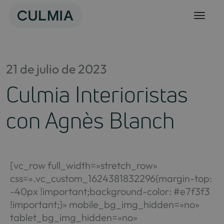
Skip
to
content
21 de julio de 2023
Culmia Interioristas
con Agnès Blanch
[vc_row full_width=»stretch_row»
css=».vc_custom_1624381832296{margin-top:
-40px !important;background-color: #e7f3f3
!important;}» mobile_bg_img_hidden=»no»
tablet_bg_img_hidden=»no»