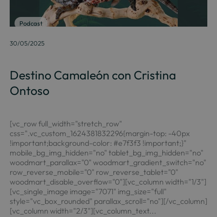
Podcast
30/05/2025
Destino Camaleón con Cristina
Ontoso
[vc_row full_width="stretch_row"
css=".vc_custom_1624381832296{margin-top: -40px
!important;background-color: #e7f3f3 !important;}"
mobile_bg_img_hidden="no" tablet_bg_img_hidden="no"
woodmart_parallax="0" woodmart_gradient_switch="no"
row_reverse_mobile="0" row_reverse_tablet="0"
woodmart_disable_overflow="0"][vc_column width="1/3"]
[vc_single_image image="7071" img_size="full"
style="vc_box_rounded" parallax_scroll="no"][/vc_column]
[vc_column width="2/3"][vc_column_text...