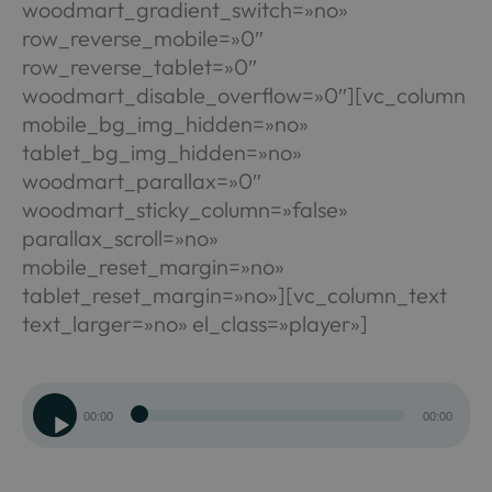
woodmart_gradient_switch=»no»
row_reverse_mobile=»0″
row_reverse_tablet=»0″
woodmart_disable_overflow=»0″][vc_column
mobile_bg_img_hidden=»no»
tablet_bg_img_hidden=»no»
woodmart_parallax=»0″
woodmart_sticky_column=»false»
parallax_scroll=»no»
mobile_reset_margin=»no»
tablet_reset_margin=»no»][vc_column_text
text_larger=»no» el_class=»player»]
Reproductor
00:00
00:00
de
audio