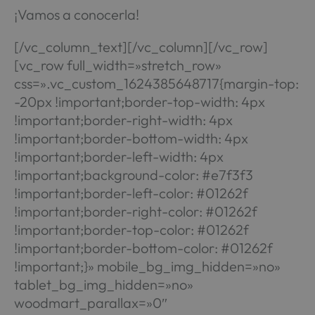
¡Vamos a conocerla!
[/vc_column_text][/vc_column][/vc_row]
[vc_row full_width=»stretch_row»
css=».vc_custom_1624385648717{margin-top:
-20px !important;border-top-width: 4px
!important;border-right-width: 4px
!important;border-bottom-width: 4px
!important;border-left-width: 4px
!important;background-color: #e7f3f3
!important;border-left-color: #01262f
!important;border-right-color: #01262f
!important;border-top-color: #01262f
!important;border-bottom-color: #01262f
!important;}» mobile_bg_img_hidden=»no»
tablet_bg_img_hidden=»no»
woodmart_parallax=»0″