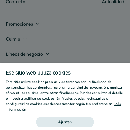
Contacto
Actualidad
Promociones
Madrid
Culmia
Barcelona
Sobre nosotros
Líneas de negocio
Alicante
Destino Culmia
Vivienda Compraventa
Actualidad
Valencia
Ese sitio web utiliza cookies
Sala de prensa
Vivienda Asequible
Culmia es noticia
Este sitio utiliza cookies propias y de terceros con la finalidad de
Sevilla
Recursos
Informes
SPANISH
personalizar los contenidos, mejorar la calidad de navegación, analizar
Vivienda Alquiler
Tendencias
cómo utilizas el sitio, entre otras finalidades. Puedes consultar el detalle
Islas Baleares
Guías
ENGLISH
Iniciativas
en nuestra
política de cookies
. En Ajustes puedes rechazarlas o
Gestión de Suelo
configurar las cookies que deseas aceptar según tus preferencias.
Más
Estilo de vida
Calculadora Hipotecaria
Mostrar todas
información
CATALAN
Culmia Challenges
Otras líneas de negocio
Sostenibilidad
Aviso legal
Política de privacidad
Política de Cookies
Calculadora Energética
Ajustes
Culmia Fest
Innovación