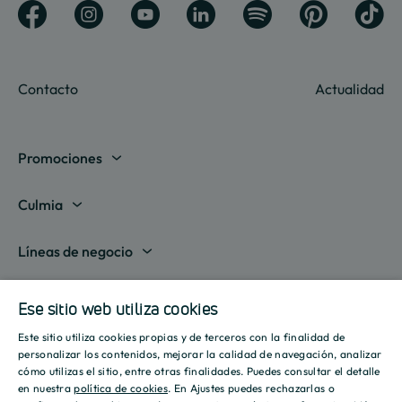
Contacto
Actualidad
Promociones
Madrid
Culmia
Barcelona
Sobre nosotros
Líneas de negocio
Alicante
Destino Culmia
Vivienda Compraventa
Actualidad
Valencia
Ese sitio web utiliza cookies
Sala de prensa
Vivienda Asequible
Culmia es noticia
Este sitio utiliza cookies propias y de terceros con la finalidad de
Sevilla
Recursos
Informes
SPANISH
personalizar los contenidos, mejorar la calidad de navegación, analizar
Vivienda Alquiler
Tendencias
cómo utilizas el sitio, entre otras finalidades. Puedes consultar el detalle
Islas Baleares
Guías
Iniciativas
ENGLISH
en nuestra
política de cookies
. En Ajustes puedes rechazarlas o
Gestión de Suelo