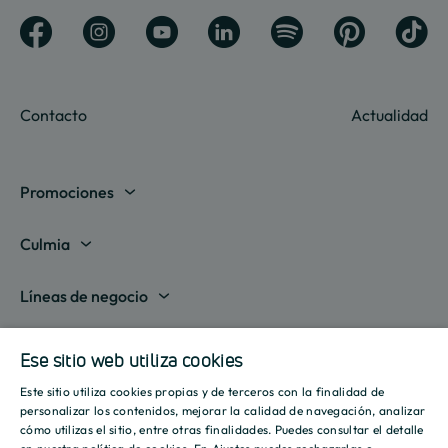
Contacto
Actualidad
Promociones
Madrid
Culmia
Barcelona
Sobre nosotros
Líneas de negocio
Alicante
Destino Culmia
Vivienda Compraventa
Actualidad
Valencia
Ese sitio web utiliza cookies
Sala de prensa
Vivienda Asequible
Culmia es noticia
Este sitio utiliza cookies propias y de terceros con la finalidad de
Sevilla
Recursos
Informes
SPANISH
personalizar los contenidos, mejorar la calidad de navegación, analizar
Vivienda Alquiler
Tendencias
cómo utilizas el sitio, entre otras finalidades. Puedes consultar el detalle
Islas Baleares
Guías
ENGLISH