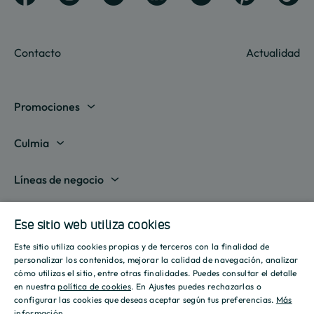
Contacto
Actualidad
Promociones
Madrid
Culmia
Barcelona
Sobre nosotros
Líneas de negocio
Alicante
Destino Culmia
Vivienda Compraventa
Actualidad
Valencia
Ese sitio web utiliza cookies
Sala de prensa
Vivienda Asequible
Culmia es noticia
Este sitio utiliza cookies propias y de terceros con la finalidad de
Sevilla
Recursos
Informes
SPANISH
personalizar los contenidos, mejorar la calidad de navegación, analizar
Vivienda Alquiler
Tendencias
cómo utilizas el sitio, entre otras finalidades. Puedes consultar el detalle
Islas Baleares
Guías
Iniciativas
ENGLISH
en nuestra
política de cookies
. En Ajustes puedes rechazarlas o
Gestión de Suelo
configurar las cookies que deseas aceptar según tus preferencias.
Más
Estilo de vida
Calculadora Hipotecaria
Mostrar todas
información
CATALAN