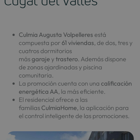
Cugat del Vallés
Culmia Augusta Volpelleres
está
compuesta por
61 viviendas
, de dos, tres y
cuatros dormitorios
más
garaje
y
trastero
. Además dispone
de zonas ajardinadas y piscina
comunitaria.
La promoción cuenta con una
calificación
energética AA
, la más eficiente.
El residencial ofrece a las
familias
CulmiaHome
, la aplicación para
el control inteligente de las promociones.