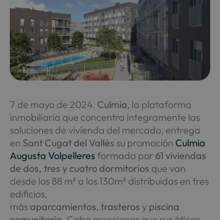
7 de mayo de 2024.
Culmia
, la plataforma
inmobiliaria que concentra íntegramente las
soluciones de vivienda del mercado, entrega
en
Sant Cugat del Vallès
su promoción
Culmia
Augusta Volpelleres
formada por
61 viviendas
de dos, tres y cuatro dormitorios
que van
desde los 88 m² a los 130m² distribuidas en tres
edificios,
más
aparcamientos
,
trasteros
y
piscina
comunitaria
. Cabe mencionar que sus áticos