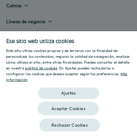
Madrid
Culmia
Barcelona
Sobre nosotros
Líneas de negocio
Alicante
Destino Culmia
Vivienda Compraventa
Actualidad
Valencia
Ese sitio web utiliza cookies
Sala de prensa
Vivienda Asequible
Culmia es noticia
Este sitio utiliza cookies propias y de terceros con la finalidad de
Sevilla
Recursos
Informes
SPANISH
personalizar los contenidos, mejorar la calidad de navegación, analizar
Vivienda Alquiler
Tendencias
cómo utilizas el sitio, entre otras finalidades. Puedes consultar el detalle
Islas Baleares
Guías
Iniciativas
ENGLISH
en nuestra
política de cookies
. En Ajustes puedes rechazarlas o
Gestión de Suelo
configurar las cookies que deseas aceptar según tus preferencias.
Más
Estilo de vida
Calculadora Hipotecaria
Mostrar todas
información
CATALAN
Culmia Challenges
Otras líneas de negocio
Sostenibilidad
Aviso legal
Política de privacidad
Política de Cookies
Calculadora Energética
Ajustes
Culmia Fest
Innovación
2026 Culmia • Todos los derechos reservados
Trabaja con nosotros
Aceptar Cookies
Podcasts
Ética
Este sitio está registrado en
wpml.org
como sitio de desarrollo. Cambia a una
Rechazar Cookies
clave de sitio de producción en
remove this banner
.