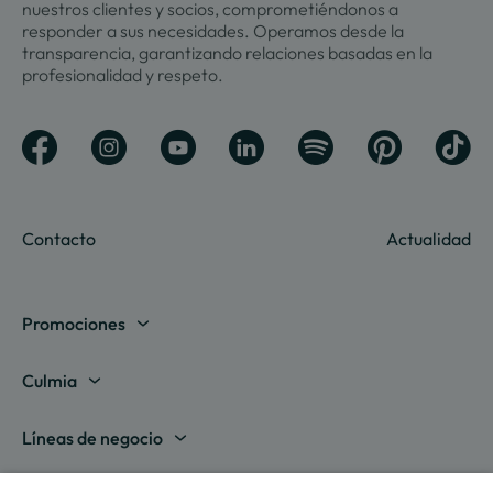
nuestros clientes y socios, comprometiéndonos a
responder a sus necesidades. Operamos desde la
transparencia, garantizando relaciones basadas en la
profesionalidad y respeto.
Contacto
Actualidad
Promociones
Madrid
Culmia
Barcelona
Sobre nosotros
Líneas de negocio
Alicante
Destino Culmia
Vivienda Compraventa