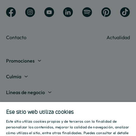
Contacto
Actualidad
Promociones
Madrid
Culmia
Barcelona
Sobre nosotros
Líneas de negocio
Alicante
Destino Culmia
Vivienda Compraventa
Actualidad
Valencia
Ese sitio web utiliza cookies
Sala de prensa
Vivienda Asequible
Culmia es noticia
Este sitio utiliza cookies propias y de terceros con la finalidad de
Sevilla
Recursos
Informes
SPANISH
personalizar los contenidos, mejorar la calidad de navegación, analizar
Vivienda Alquiler
Tendencias
cómo utilizas el sitio, entre otras finalidades. Puedes consultar el detalle
Islas Baleares