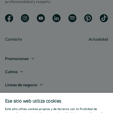
profesionalidad y respeto.
Contacto
Actualidad
Promociones
Madrid
Culmia
Barcelona
Sobre nosotros
Líneas de negocio
Alicante
Destino Culmia
Vivienda Compraventa
Actualidad
Valencia
Ese sitio web utiliza cookies
Sala de prensa
Vivienda Asequible
Culmia es noticia
Este sitio utiliza cookies propias y de terceros con la finalidad de
Sevilla
Recursos
SPANISH