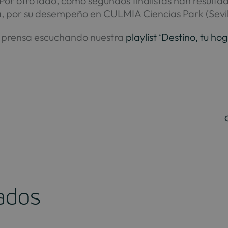
Por otro lado, como segundos finalistas han result
 por su desempeño en CULMIA Ciencias Park (Sevil
 prensa escuchando nuestra
playlist ‘Destino, tu ho
nados