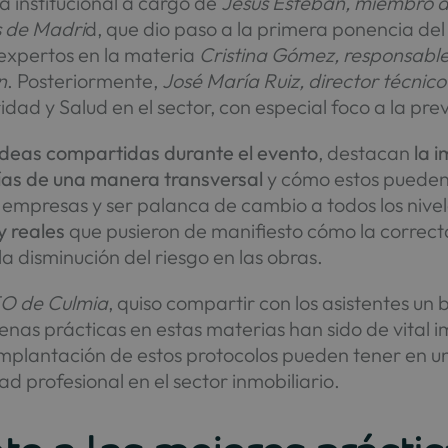
 institucional a cargo de
Jesús Esteban, miembro de
s de Madri
d, que dio paso a la primera ponencia de
s expertos en la materia
Cristina Gómez, responsable
n
. Posteriormente,
José María Ruiz, director técnic
idad y Salud en el sector, con especial foco a la pr
 ideas compartidas durante el evento
, destacan
la 
ías de una manera transversal
y cómo estos pueden 
s empresas y ser palanca de cambio a todos los nivel
y reales
que pusieron de manifiesto cómo la correct
a disminución del riesgo en las obras.
EO de Culmia
, quiso compartir con los asistentes un
uenas prácticas en estas materias han sido de vital
 implantación de estos protocolos pueden tener en
 profesional en el sector inmobiliario.