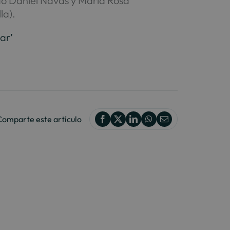
ado Daniel Navas y María Rosa
la).
gar’
Comparte este artículo