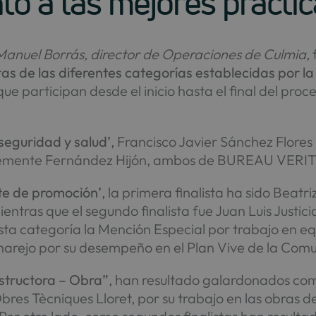
o a las mejores práctic
Manuel Borrás, director de Operaciones de Culmia
,
stas de las diferentes categorías establecidas por 
que participan desde el inicio hasta el final del pro
seguridad y salud’
, Francisco Javier Sánchez Flores
s Clemente Fernández Hijón, ambos de BUREAU VERI
te de promoción’
, la primera finalista ha sido Beatr
entras que el segundo finalista fue Juan Luis Justicia
sta categoría la Mención Especial por trabajo en e
arejo por su desempeño en el Plan Vive de la Com
structora – Obra”
, han resultado galardonados como
es Tècniques Lloret, por su trabajo en las obras de