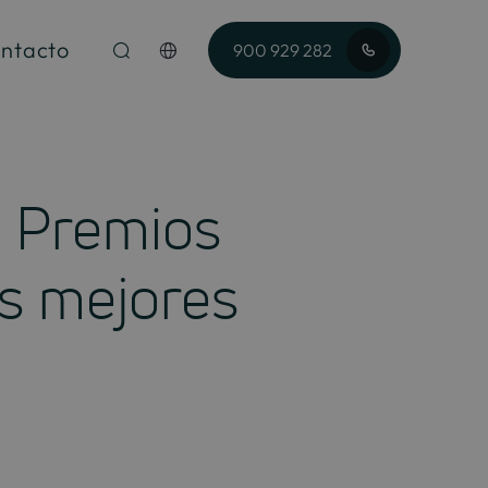
ntacto
900 929 282
os Premios
as mejores