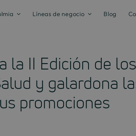
ulmia
Líneas de negocio
Blog
Co
 la II Edición de l
alud y galardona l
sus promociones