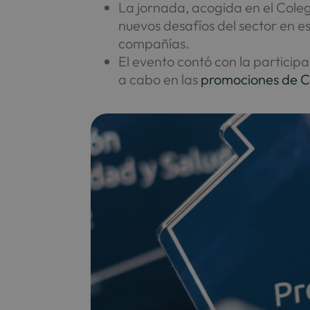
La jornada, acogida en el Coleg
nuevos desafíos del sector en e
compañías.
El evento contó con la particip
a cabo en las
promociones de C