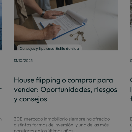
Consejos y tips casa
,
Estilo de vida
0
13/10/2025
House flipping o comprar para
r
vender: Oportunidades, riesgos
y consejos
n
E
30El mercado inmobiliario siempre ha ofrecido
u
distintas formas de inversión, y una de las más
populares en los últimos años...