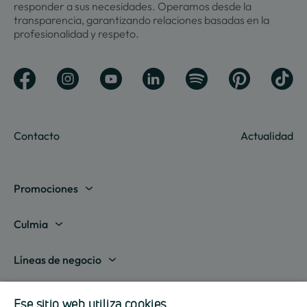
responder a sus necesidades. Operamos desde la
transparencia, garantizando relaciones basadas en la
profesionalidad y respeto.
Contacto
Actualidad
Promociones
Madrid
Culmia
Barcelona
Sobre nosotros
Líneas de negocio
Alicante
Destino Culmia
Vivienda Compraventa
Actualidad
Valencia
Ese sitio web utiliza cookies