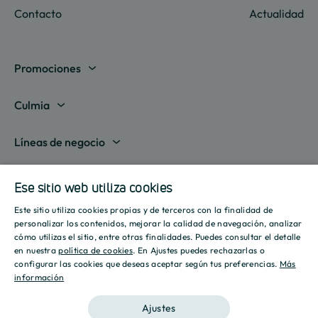
Contacto
Actualidad
Promociones
Madrid
Culmia
Barcelona
Sobre nosotros
Líneas de negocio
Alicante
Destino Culmia
Vivienda Compraventa
Actualidad
Valencia
Ese sitio web utiliza cookies
Sala de prensa
Vivienda Asequible
Culmia es noticia
Este sitio utiliza cookies propias y de terceros con la finalidad de
Sevilla
Recursos
Informes
SPANISH
personalizar los contenidos, mejorar la calidad de navegación, analizar
Vivienda Alquiler
Tendencias
cómo utilizas el sitio, entre otras finalidades. Puedes consultar el detalle
Islas Baleares
Guías
ENGLISH
Iniciativas
en nuestra
política de cookies
. En Ajustes puedes rechazarlas o
Gestión de Suelo
configurar las cookies que deseas aceptar según tus preferencias.
Más
Estilo de vida
Calculadora Hipotecaria
Mostrar todas
información
CATALAN
Culmia Challenges
Otras líneas de negocio
Sostenibilidad
Aviso legal
Política de privacidad
Política de Cookies
Calculadora Energética
Ajustes
Culmia Fest