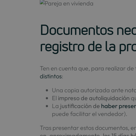
Documentos neces
registro de la p
Ten en cuenta que, para realizar d
distintos
:
Una copia autorizada ante nota
El
impreso de autoliquidación
qu
La
justificación de
haber prese
puede facilitar el vendedor).
Tras presentar estos documentos, e
en, aproximadamente, los 15 días há