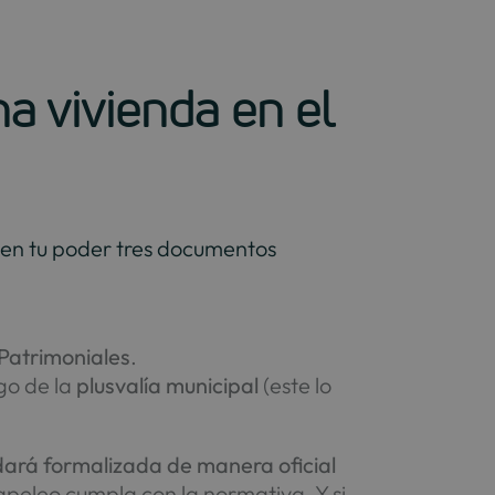
a vivienda en el
 en tu poder tres documentos
Patrimoniales
.
go de la
plusvalía municipal
(este lo
edará formalizada de manera oficial
papeleo cumpla con la normativa. Y si