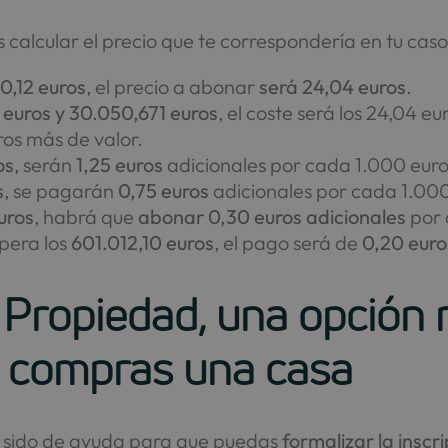
calcular el precio que te correspondería en tu cas
10,12 euros
, el precio a abonar
será 24,04 euros
.
 euros y 30.050,671 euros
, el coste será los 24,04 eu
os más de valor.
os
, serán
1,25 euros
adicionales por cada 1.000 eur
s
, se pagarán
0,75 euros
adicionales por cada 1.000
uros
, habrá que
abonar 0,30 euros adicionales
por 
upera los
601.012,10 euros
, el pago será de
0,20 euro
a Propiedad, una opción
 compras una casa
a sido de ayuda para que puedas
formalizar la inscr