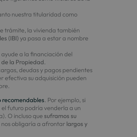
anto nuestra titularidad como
te trámite, la vivienda también
es (IBI)
ya pasa a estar a nombre
ayude a la financiación del
o de la Propiedad
.
 cargas, deudas y pagos pendientes
er efectiva su adquisición pueden
bre.
o recomendables
. Por ejemplo, si
n el futuro podría venderla a un
a). O incluso que
suframos su
 nos obligaría a afrontar
largos y