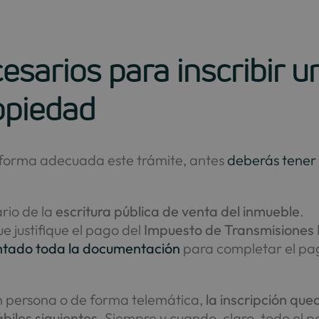
arios para inscribir un
ropiedad
e forma adecuada este trámite, antes
deberás tener
rio de la
escritura pública de venta del inmueble
.
e justifique el pago del
Impuesto de Transmisiones 
ntado toda la documentación
para completar el pa
n persona o de forma telemática,
la inscripción qu
biles siguientes
. Siempre y cuando, claro, todo el 