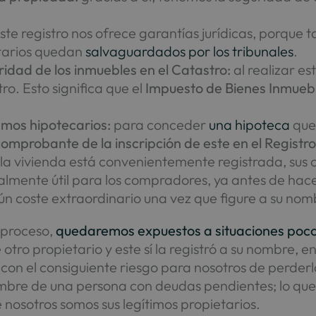
te registro nos ofrece garantías jurídicas, porque t
tarios quedan
salvaguardados por los tribunales
.
ridad de los inmuebles en el Catastro:
al realizar es
o. Esto significa que el
Impuesto de Bienes Inmuebl
amos hipotecarios:
para conceder
una hipoteca
que 
comprobante de la inscripción de este en el Registr
a vivienda está convenientemente registrada, sus
almente útil para los compradores, ya antes de hac
ún coste extraordinario una vez que figure a su nom
e proceso,
quedaremos expuestos a situaciones poc
tro propietario y este sí la registró a su nombre, e
(con el consiguiente riesgo para nosotros de perderl
ombre de una persona con deudas pendientes; lo que
nosotros somos sus legítimos propietarios.