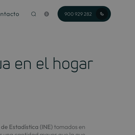
ntacto
900 929 282
ua en el hogar
l de Estadística
(INE)
tomados en
es una cantidad mayor que la que