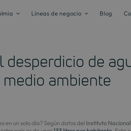
ulmia
Líneas de negocio
Blog
Co
l desperdicio de ag
al medio ambiente
s en un solo día? Según datos del
Instituto Naciona
estro país es de unos
133 litros por habitante
. Esta 