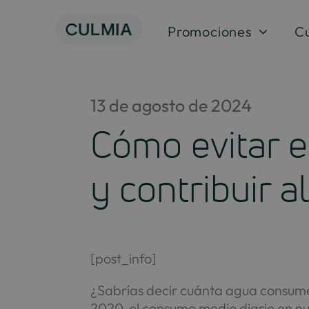
Skip
to
Promociones
C
content
13 de agosto de 2024
Cómo evitar e
y contribuir 
[post_info]
¿Sabrías decir cuánta agua consume
2020, el consumo medio diario en nu