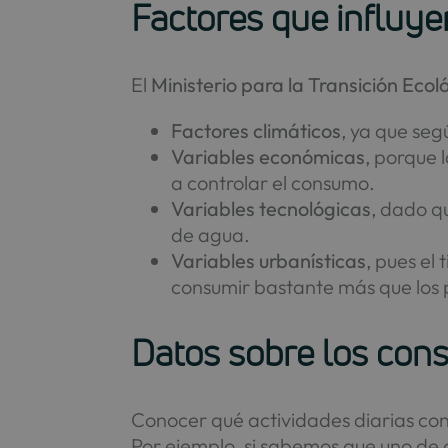
Factores que influy
El
Ministerio para la Transición Ecol
Factores climáticos
, ya que se
Variables económicas
, porque 
a controlar el consumo.
Variables tecnológicas
, dado q
de agua.
Variables urbanísticas
, pues el
consumir bastante más que los pi
Datos sobre los con
Conocer qué actividades diarias con
Por ejemplo, si sabemos que uno de ca