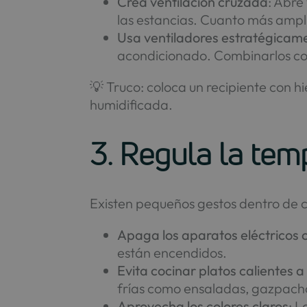
Crea ventilación cruzada
: Abre
las estancias. Cuanto más amplio
Usa ventiladores estratégicam
acondicionado. Combinarlos con 
💡 Truco: coloca un recipiente con h
humidificada.
3. Regula la tem
Existen pequeños gestos dentro de 
Apaga los aparatos eléctricos 
están encendidos.
Evita cocinar platos calientes 
frías como ensaladas, gazpach
Aprovecha los colores claros
: L