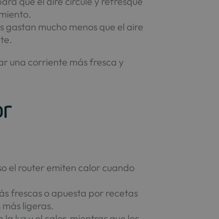
ara que el aire circule y refresque
amiento.
es gastan mucho menos que el aire
te.
rar una corriente más fresca y
or
luso el router emiten calor cuando
más frescas o apuesta por recetas
más ligeras.
 la luz y el calor, mientras que los