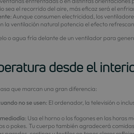
 ventanas enfrentadas o en distintas orientaciones p
 sea el recorrido del aire, más eficaz será el enfri
ente
: Aunque consumen electricidad, los ventilador
la ventilación natural potencia el efecto refrescan
ielo o agua fría delante de un ventilador para gene
peratura desde el interi
casa que marcan una gran diferencia:
cuando no se usen
: El ordenador, la televisión o inc
a mediodía
: Usa el horno o los fogones en las horas 
os o pokes. Tu cuerpo también agradecerá comidas 
as paredes, cortinas y textiles en tonos claros reflejan